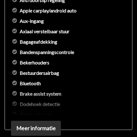
Anti doorslip regeling
op met de verkoper voor aanvullende vragen.
Apple carplay/android auto
Aux-ingang
Axiaal verstelbaar stuur
Bagageafdekking
Bandenspanningscontrole
Bekerhouders
Bestuurdersairbag
Bluetooth
Brake assist system
Dodehoek detectie
Eerste eigenaar
Elektronisch stabiliteits programma
Meer informatie
Elektronische remkrachtverdeling