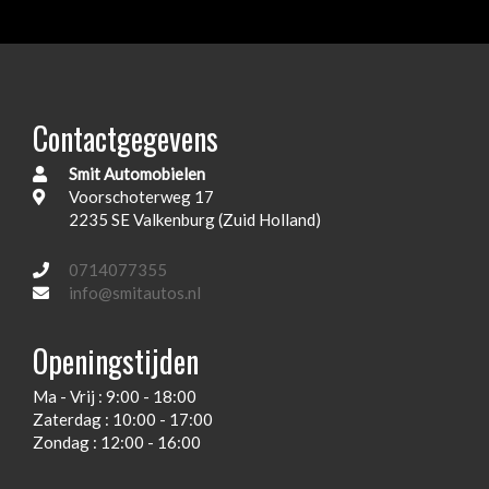
Extra getint glas achterruiten
Fabrieksaf audio
Hoofd airbag(s) voor
Contactgegevens
In hoogte verstelbare koplampen
Smit Automobielen
In hoogte verstelbare voorstoelen
Voorschoterweg 17
Inklapbare buitenspiegels
2235 SE Valkenburg (Zuid Holland)
Lederen sport stuurwiel
0714077355
Multi media systeem
info@smitautos.nl
Passagiersairbag
Openingstijden
Sideskirts
Ma - Vrij : 9:00 - 18:00
Spraakbesturing
Zaterdag : 10:00 - 17:00
Start/stopsysteem
Zondag : 12:00 - 16:00
Titangrijs interieurlijsten