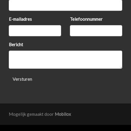
Stoelverwarming
Usb-aansluiting
E-mailadres
Telefoonnummer
Zij airbag(s) voor
Exterieur
Bericht
Afleveren met nieuwe apk
Buitenspiegels elektrisch inklapbaar
Buitenspiegels elektrisch verstel- en verwarmbaar
Versturen
Buitenspiegels elektrisch verstelbaar
Buitenspiegels in carrosseriekleur
Camera 360 grade
Chroom delen exterieur
Mogelijk gemaakt door
Mobilox
Dakrails