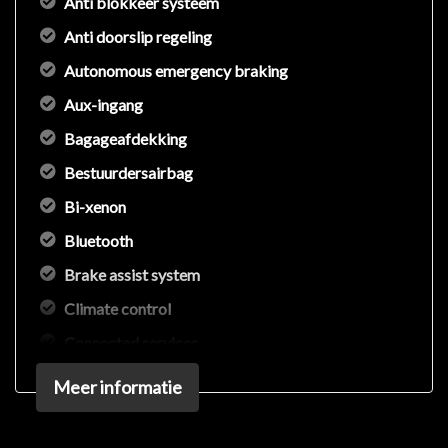
Anti blokkeer systeem
Anti doorslip regeling
Autonomous emergency braking
Aux-ingang
Bagageafdekking
Bestuurdersairbag
Bi-xenon
Bluetooth
Brake assist system
Climate control
Connected services
Dodehoek detectie
Meer informatie
Elektronisch sper differentieel
Elektronisch stabiliteits programma