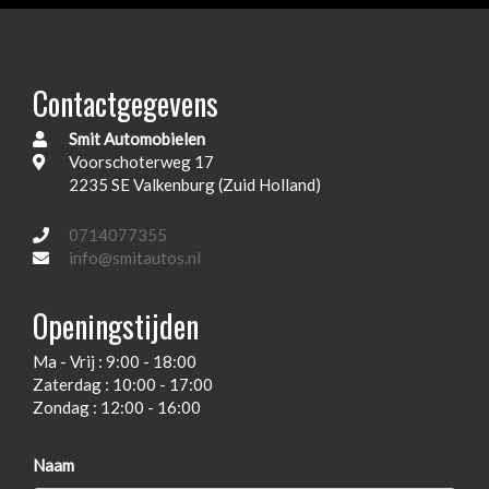
Elektronische remkrachtverdeling
Grootglazen panoramadak
Contactgegevens
Hoofd airbag(s) achter
Smit Automobielen
Hoofd airbag(s) voor
Voorschoterweg 17
Keyless start
2235 SE Valkenburg (Zuid Holland)
Lichtmetalen wielen
0714077355
Oliedrukmeter
info@smitautos.nl
Onderhoudsboekjes
Openingstijden
Onderhoudsboekjes aanwezig
Ma - Vrij : 9:00 - 18:00
Parkeersensoren voor en achter
Zaterdag : 10:00 - 17:00
Passagiersairbag
Zondag : 12:00 - 16:00
Rondomzicht camera
Naam
Start/stopsysteem