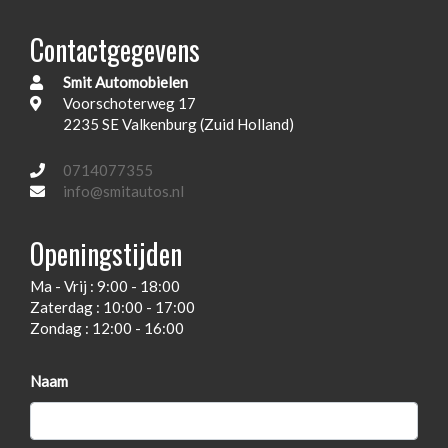
Achterbank in delen neerklapbaar
Contactgegevens
Airco
Smit Automobielen
Voorschoterweg 17
2235 SE Valkenburg (Zuid Holland)
0714077355
info@smitautos.nl
Openingstijden
Ma - Vrij : 9:00 - 18:00
Zaterdag : 10:00 - 17:00
Zondag : 12:00 - 16:00
Naam