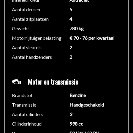
We hebben ons uiterste best gedaan om alle
Aantal deuren
5
informatie in deze advertentie correct weer te geven.
Er kunnen echter geen rechten worden ontleend aan
Aantal zitplaatsen
4
de verstrekte informatie in de advertentie. Vertrouw
Gewicht
780 kg
niet alleen op deze informatie maar controleer altijd
Motorrijtuigenbelasting
€ 70 - 76 per kwartaal
zelf de zaken welke voor jou belangrijk zijn en je
beslissing zouden kunnen beïnvloeden. Neem contact
Aantal sleutels
2
op met de verkoper voor aanvullende vragen.
Aantal handzenders
2
Motor en transmissie
Brandstof
Benzine
Transmissie
Handgeschakeld
Aantal cilinders
3
Cilinderinhoud
998 cc