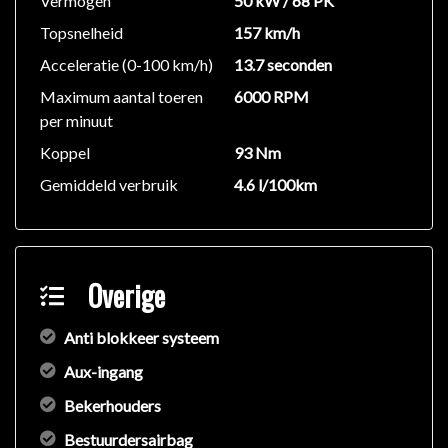
Vermogen
50 kW / 68 PK
Topsnelheid
157 km/h
Acceleratie (0-100 km/h)
13.7 seconden
Maximum aantal toeren
6000 RPM
per minuut
Koppel
93 Nm
Gemiddeld verbruik
4.6 l/100km
Overige
Anti blokkeer systeem
Aux-ingang
Bekerhouders
Bestuurdersairbag