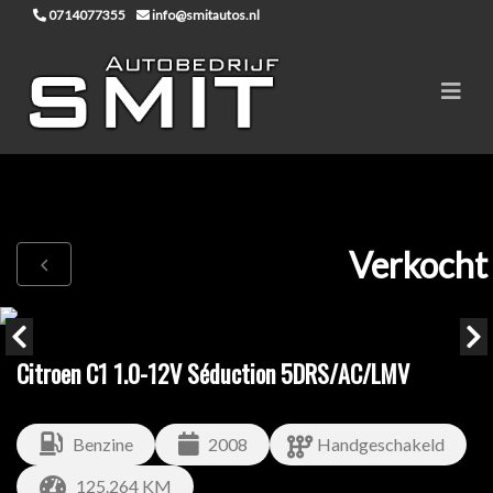
0714077355
info@smitautos.nl
Verkocht
Citroen C1 1.0-12V Séduction 5DRS/AC/LMV
Benzine
2008
Handgeschakeld
125.264 KM