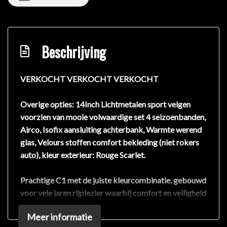
Beschrijving
VERKOCHT VERKOCHT VERKOCHT
Overige opties: 14Inch Lichtmetalen sport velgen
voorzien van mooie volwaardige set 4 seizoenbanden,
Airco, Isofix aansluiting achterbank, Warmte werend
glas, Velours stoffen comfort bekleding (niet rokers
auto), kleur exterieur: Rouge Scarlet.
Prachtige C1 met de juiste kleurcombinatie, gebouwd
voor vele jaren rijplezier waarbij comfort en veiligheid
op de eerste plaats staan. Het is een nette
Meer informatie
onderhouden auto uit 2008, er staat slechts 125.264