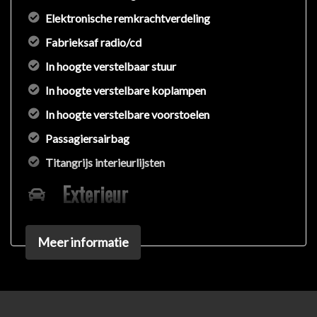
Elektronische remkrachtverdeling
Fabrieksaf radio/cd
In hoogte verstelbaar stuur
In hoogte verstelbare koplampen
In hoogte verstelbare voorstoelen
Passagiersairbag
Titangrijs interieurlijsten
Exterieur
Achterruitwisser
Meer informatie
Buitenspiegels van binnenuit verstelbaar
Bumpers in carrosseriekleur
Interieur