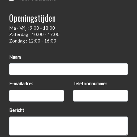
Gescheiden climate control
Openingstijden
Hoofd airbag(s) achter
Ma - Vrij : 9:00 - 18:00
Hoofd airbag(s) voor
Zaterdag : 10:00 - 17:00
In hoogte verstelbare koplampen
Zondag : 12:00 - 16:00
In hoogte verstelbare voorstoelen
Naam
Keyless start
Lederen sport stuurwiel
Lendesteunen
E-mailadres
Telefoonnummer
Oplaadmogelijkheid
Passagiersairbag
Bericht
Rijstrooksensor met correctie
Sportstuurwiel
Spraakbesturing