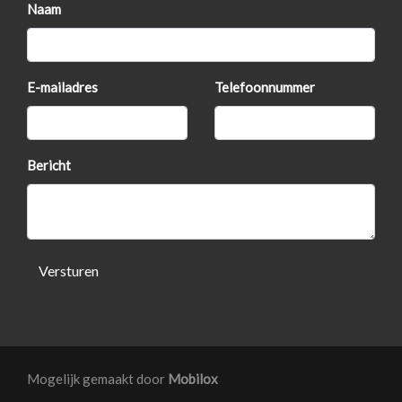
Buitenspiegels elektrisch inklapbaar
Naam
Buitenspiegels elektrisch verstel- en verwarmbaar
Centrale vergrendeling met afstandsbediening
E-mailadres
Telefoonnummer
Chroom delen exterieur
Dimlichten automatisch
Extra getint glas achter
Bericht
Led achterlichten
Led dagrijverlichting
Lichtmetalen velgen 16"
Versturen
Mistlampen voor
Parkeersensor achter
Interieur
Mogelijk gemaakt door
Mobilox
Achterbank in delen neerklapbaar