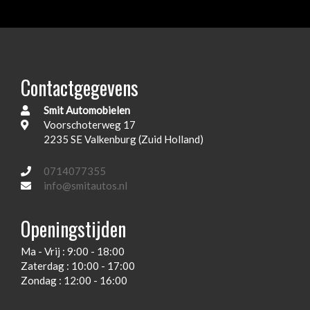
Hoofd airbag(s) achter
Hoofd airbag(s) voor
In hoogte verstelbare koplampen
Contactgegevens
In hoogte verstelbare voorstoelen
Smit Automobielen
Passagiersairbag
Voorschoterweg 17
Pianolak interieurlijsten
2235 SE Valkenburg (Zuid Holland)
Touch screen kleurenscherm
0714077355
Usb-aansluiting
info@smitautos.nl
Zetelbekleding stof / proluxe stof
Openingstijden
Zij airbag(s) voor
Ma - Vrij : 9:00 - 18:00
Exterieur
Zaterdag : 10:00 - 17:00
Zondag : 12:00 - 16:00
Achterruitwisser