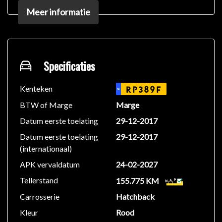
- Buitensp. inklapbaar/verstelbaar
Meer informatie
- Warmtewerend glas
- Kleur exterieur: Rouge Ruby
Interieur:
- 12Volt aansluiting
Specificaties
- Multi Media Systeem
- Bluetooth
Kenteken
RP389F
NL
- Touch screen kleurenscherm
BTW of Marge
Marge
- Pianolak interieurlijsten
Datum eerste toelating
29-12-2017
- Buitentemperatuurmeter
Datum eerste toelating
29-12-2017
- Stoffen comfort Pro Luxe bekleding
(internationaal)
Veiligheid:
APK vervaldatum
24-02-2027
- Alarm klasse 2
Tellerstand
155.775 KM
- Bandenspanningscontrolesysteem
Carrosserie
Hatchback
- Brake Assist System
- Isofix
Kleur
Rood