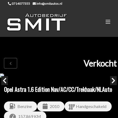
0714077355
info@smitautos.nl
Verkocht
Opel Astra 1.6 Edition Nav/AC/CC/Trekhaak/NLAuto
Benzine
2010
Handgeschakeld
157.869 KM