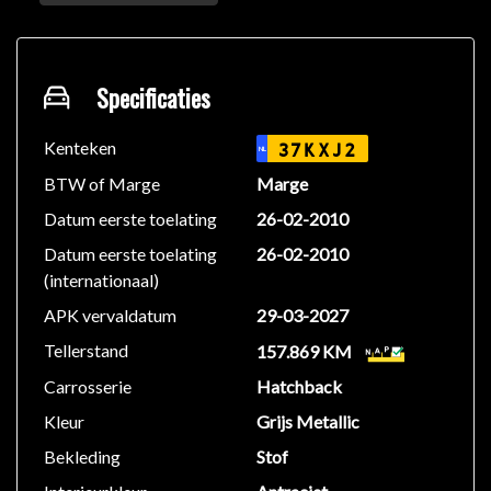
Eco Mode
Isofix bevestiging voor kinderzitjes
Metaalkleur
Regensensor
Specificaties
Rokersvrije auto
Kenteken
37KXJ2
NL
Algemene gegevens:
BTW of Marge
Marge
Tellerstand: 157.869 km
Datum eerste toelating
26-02-2010
Carrosserievorm: Hatchback
Datum eerste toelating
26-02-2010
Aantal deuren: 5
(internationaal)
Brandstofsoort: Benzine
Bouwjaar: februari 2010
APK vervaldatum
29-03-2027
Transmissie: Handgeschakeld
Tellerstand
157.869 KM
Onderhoudsboekjes: Aanwezig (dealer onderhouden)
Carrosserie
Hatchback
Technische gegevens:
Kleur
Grijs Metallic
Motorinhoud: 1.598 cc
Bekleding
Stof
Aantal cilinders: 34