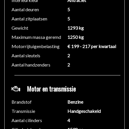
Interieurkleur
Antraciet
Vermogen: 85 kW (116 PK)
Aantal deuren
5
Topsnelheid: 188 km/u
Acceleratie (0-100): 11,7 s
Aantal zitplaatsen
5
Wielbasis: 269 cm
Gewicht
1293 kg
Ledig gewicht: 1.293 kg
Maximum massa geremd
1250 kg
Max. trekgewicht: 1.250 kg (ongeremd 680 kg)
Motorrijtuigenbelasting
€ 199 - 217 per kwartaal
Functionaliteit:
Aantal sleutels
2
Aantal zitplaatsen: 5
Aantal handzenders
2
Financiële gegevens:
Motorrijtuigenbelasting: € 203 per kwartaal
Motor en transmissie
BTW/Marge: Marge (Bedrijven kunnen geen BTW
terugvorderen van de belasting)
Brandstof
Benzine
Oorspronkelijke cataloguswaarde: € 25.525
Transmissie
Handgeschakeld
Exterieur:
Aantal cilinders
4
Buitenspiegels elektrisch verstel- en verwarmbaar