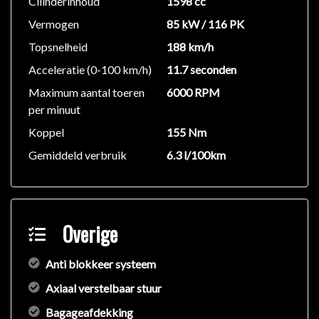
Cilinderinhoud
1598 cc
Chroom delen exterieur
Vermogen
85 kW / 116 PK
Dimlichten automatisch
Elektronische remkrachtverdeling
Topsnelheid
188 km/h
Extra getint glas
Acceleratie (0-100 km/h)
11.7 seconden
Grootlichtassistent
Maximum aantal toeren
6000 RPM
Lichtmetalen velgen 17"
per minuut
Mistlampen voor
Koppel
155 Nm
Warmtewerende voorruit
Gemiddeld verbruik
6.3 l/100km
Infotainment:
Bluetooth
Multimedia-voorbereiding
Spraakbediening
Overige
Stuurwiel multifunctioneel
7" kleurenscherm
Anti blokkeer systeem
Navigatie systeem
Axiaal verstelbaar stuur
Interieur:
Bagageafdekking