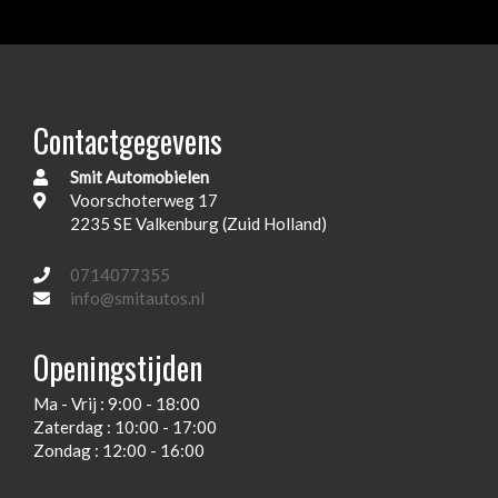
op met de verkoper voor aanvullende vragen.
Bochtenverlichting
Bots herkenning en activatie
Bots waarschuwing systeem
Contactgegevens
Brake assist system
Smit Automobielen
Buitenspiegelpakket
Voorschoterweg 17
Carbon delen
2235 SE Valkenburg (Zuid Holland)
Connected services
0714077355
Elektrisch bedienbaar dakraam
info@smitautos.nl
Elektrisch handrem
Openingstijden
Elektrisch inklapbare buitenspiegels
Ma - Vrij : 9:00 - 18:00
Elektronisch sper differentieel
Zaterdag : 10:00 - 17:00
Elektronisch stabiliteits programma
Zondag : 12:00 - 16:00
Elektronische remkrachtverdeling