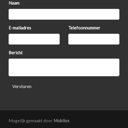
Naam
Extra getint glas achterruiten
Full-map kleurenscherm
Gescheiden climate control
E-mailadres
Telefoonnummer
Grootglazen panoramadak
Hoofd airbag(s) achter
Bericht
Hoofd airbag(s) voor
In hoogte verstelbare koplampen
In hoogte verstelbare voorstoelen
Knie airbag(s)
Versturen
Lendesteunen
Multi media systeem
Passagiersairbag
Mogelijk gemaakt door
Mobilox
Pianolak interieurlijsten