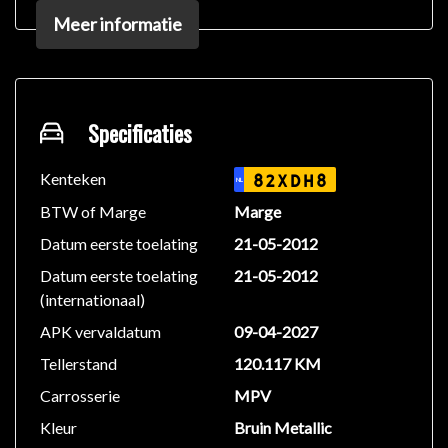
Exterieur:
Meer informatie
- Buitensp. electrisch verstelbaar/verwarmd
- Chroom delen exterieur
- Warmtewerend glas
- Kleur exterieur: Cafe Latte Metallic
Specificaties
Interieur:
- 12Volt aansluiting
Kenteken
82XDH8
NL
- Radio/CD/USB/AUX
BTW of Marge
Marge
- surround sound systeem
Datum eerste toelating
21-05-2012
- Bluetooth
Datum eerste toelating
21-05-2012
- Aluminium interieur afwerking
(internationaal)
- Titangrijs interieurlijsten
- Buitentemperatuurmeter
APK vervaldatum
09-04-2027
- Luxe leder/stoffen comfort bekleding
Tellerstand
120.117 KM
- Easy pack systeem
Carrosserie
MPV
- Extra getint glas achterruiten
Kleur
Bruin Metallic