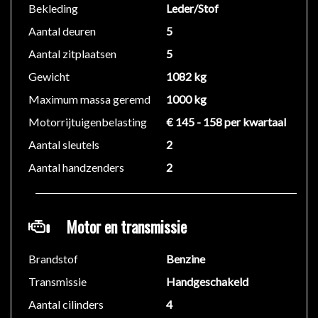
Veiligheid:
Bekleding
Leder/Stof
- Alarm klasse 2
Aantal deuren
5
- Bandenspanningscontrolesysteem
Aantal zitplaatsen
5
- Brake Assist System
- Isofix
Gewicht
1082 kg
- Traction Control
Maximum massa geremd
1000 kg
- Anti doorslip Regeling
Motorrijtuigenbelasting
€ 145 - 158 per kwartaal
Overige:
Aantal sleutels
2
- Comfort Pack Exterieur (Chroom delen exterieur)
Aantal handzenders
2
- Interieur (Aluminium interieur afwerking)
- Climate control
Motor en transmissie
Schitterende en zeer nette Note uit 2012 met slechts
120.117 km. Deze Note is zeer compleet uitgerust
Brandstof
Benzine
met onder andere: comfort bekleding, hoogte
Transmissie
Handgeschakeld
verstelbaar leder stuur, 16 inch lichtmetalen velgen
voorzien van een mooie set volwaardige Hankook 4
Aantal cilinders
4