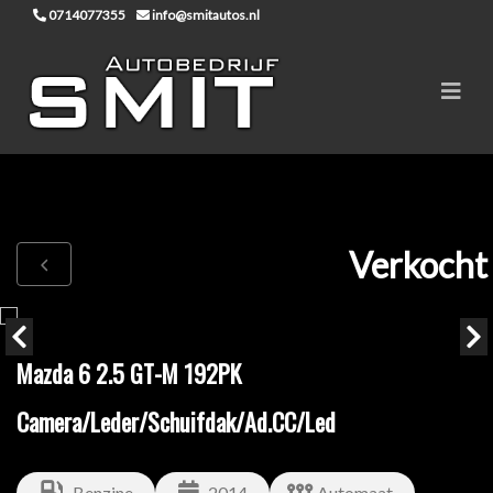
0714077355
info@smitautos.nl
Verkocht
Mazda 6 2.5 GT-M 192PK
Camera/Leder/Schuifdak/Ad.CC/Led
Benzine
2014
Automaat