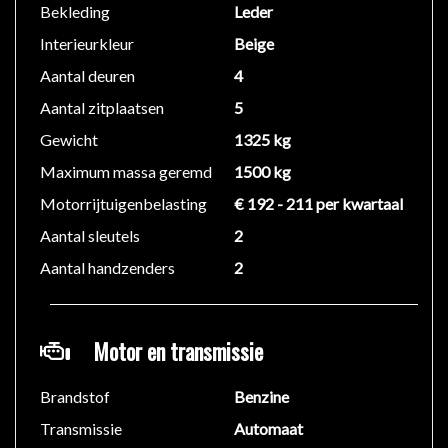
Dubbele deurvergrendeling
Bekleding
Leder
Interieurkleur
Beige
EXTERIEUR:
Aantal deuren
4
Buitenspiegels: - elektrisch verstelbaar en
verwarmbaar
Aantal zitplaatsen
5
UV- en hittewerend, getint glas
Gewicht
1325 kg
Waterafstotend glas voor ruiten vooraan
Maximum massa geremd
1500 kg
Extra getinte achterruiten
Kleur exterieur: Soul Red
Motorrijtuigenbelasting
€ 192 - 211 per kwartaal
Aantal sleutels
2
AUDIO, COMMUNICATIE EN INFORMATIE:
Aantal handzenders
2
Fabrieksaf audio/full-map navigatie systeem
Touch screen kleurenscherm
(BOSE) Surround sound systeem
Motor en transmissie
Bluetooth
Aux/Usb
Brandstof
Benzine
Optitron-instrumenten:
Transmissie
Automaat