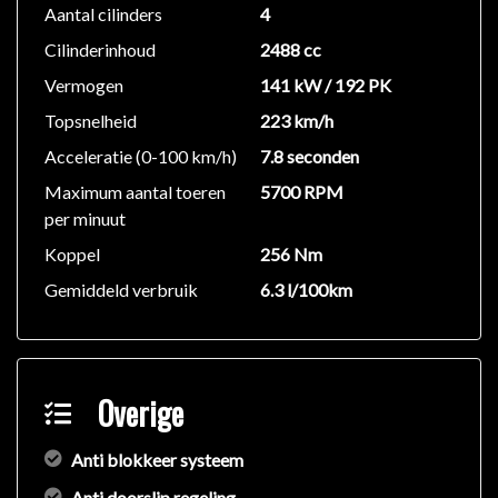
Bedieningselementen op het stuurwiel
Aantal cilinders
4
- Audio/telefoon
Cilinderinhoud
2488 cc
Vermogen
141 kW / 192 PK
INTERIEURCOMFORT EN FUNCTIONALITEIT:
12 V-stopcontact
Topsnelheid
223 km/h
Elektrische ruiten
Acceleratie (0-100 km/h)
7.8 seconden
3-spakig leder bekleed stuurwiel
Maximum aantal toeren
5700 RPM
- manueel multiverstelbaar
per minuut
- airconditioning
Koppel
256 Nm
- luchtfilter met actieve antipollenfunctie
- Zetelbekleding leder / ProLuxe
Gemiddeld verbruik
6.3 l/100km
- Electrisch verstelbare beige voorzetels
- 6-voudige verstelling (bestuurder en passagier)
- Inlegwerk, bruin pianolak interieurlijsten
- Deelbare achterbank
Overige
- Achteruitkijkspiegel met automatische diminstelling
- Bandenreparatiekit
Anti blokkeer systeem
Anti doorslip regeling