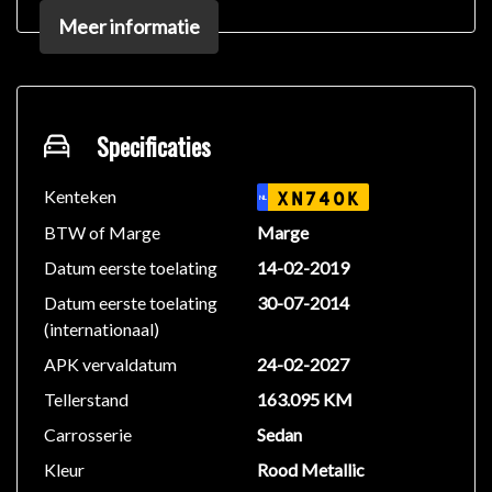
Buitenspiegelpakket
Meer informatie
Rijstrooksensor
Leddagrijverlichting
PASSIEVE VEILIGHEID:
Airbags: - bestuurder en voorpassagier: hoofd-,
Specificaties
zijairbags: gordijnairbags
Aan/uit-schakelaar voor airbag voorpassagier
Kenteken
XN740K
NL
Gordelwaarschuwing vooraan met visueel signaal en
BTW of Marge
Marge
geluidssignaal
Datum eerste toelating
14-02-2019
ISOFIX-bevestigingspunten op buitenste zitplaatsen
Datum eerste toelating
30-07-2014
achteraan
(internationaal)
Gordelspanners vooraan en op buitenste zitplaatsen
achteraan
APK vervaldatum
24-02-2027
Tellerstand
163.095 KM
BEVEILIGING:
Carrosserie
Sedan
Antidiefstalsysteem: startonderbreker
Automatische deurvergrendeling
Kleur
Rood Metallic