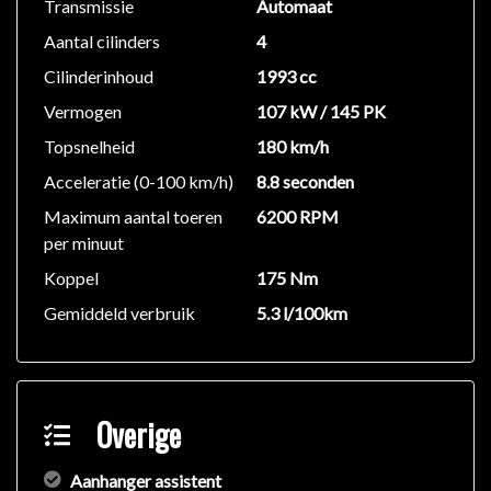
USB/HDMI/Aux
Transmissie
Automaat
Aantal cilinders
4
Optitron-instrumenten:
Cilinderinhoud
1993 cc
Bedieningselementen op het stuurwiel
Vermogen
107 kW / 145 PK
- Audio/telefoon
Topsnelheid
180 km/h
INTERIEURCOMFORT EN FUNCTIONALITEIT:
Acceleratie (0-100 km/h)
8.8 seconden
12 V-stopcontact
Maximum aantal toeren
6200 RPM
Elektrische ruiten
per minuut
3-spakig leder bekleed stuurwiel
Koppel
175 Nm
- manueel multiverstelbaar
- airconditioning
Gemiddeld verbruik
5.3 l/100km
- luchtfilter met actieve antipollenfunctie
- Zetelbekleding ProLuxe leder
- Manueel verstelbare voorzetels
- 6-voudige verstelling (bestuurder en passagier)
Overige
- Inlegwerk, houtinleg / pianolak interieurlijsten
- Deelbare achterbank
Aanhanger assistent