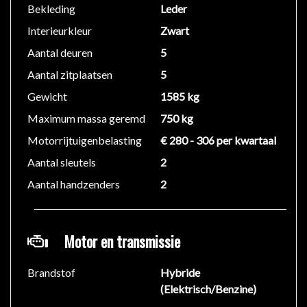
BEVEILIGING:
Bekleding
Leder
Antidiefstalsysteem: startonderbreker
Interieurkleur
Zwart
Automatische deurvergrendeling
Aantal deuren
5
Dubbele deurvergrendeling
Aantal zitplaatsen
5
EXTERIEUR:
Gewicht
1585 kg
Buitenspiegels: - elektrisch verstelbaar, inklapbaar en
Maximum massa geremd
750 kg
verwarmbaar
UV- en hittewerend, getint glas
Motorrijtuigenbelasting
€ 280 - 306 per kwartaal
Waterafstotend glas voor ruiten vooraan
Aantal sleutels
2
Extra getinte achterruiten
Aantal handzenders
2
Kleur exterieur: Premium Crystal Red
AUDIO, COMMUNICATIE EN INFORMATIE:
Motor en transmissie
Honda Touch & Go navigatiesysteem
Touch screen kleurenscherm
Brandstof
Hybride
Surround sound systeem
(Elektrisch/Benzine)
Bluetooth