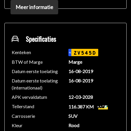
: ABS / BAS / TRC
Meer informatie
Buitenspiegelpakket
Rijstrooksensor
Leddagrijverlichting
Hill hold functie
Rijstrooksensor
Specificaties
PASSIEVE VEILIGHEID:
Kenteken
ZV545D
NL
Airbags: - bestuurder en voorpassagier: hoofd-,
BTW of Marge
Marge
zijairbags: gordijnairbags
Datum eerste toelating
16-08-2019
Aan/uit-schakelaar voor airbag voorpassagier
Datum eerste toelating
16-08-2019
Gordelwaarschuwing vooraan met visueel signaal en
(internationaal)
geluidssignaal
ISOFIX-bevestigingspunten op buitenste zitplaatsen
APK vervaldatum
12-03-2028
achteraan
Tellerstand
116.387 KM
Gordelspanners vooraan en op buitenste zitplaatsen
Carrosserie
SUV
achteraan
Kleur
Rood