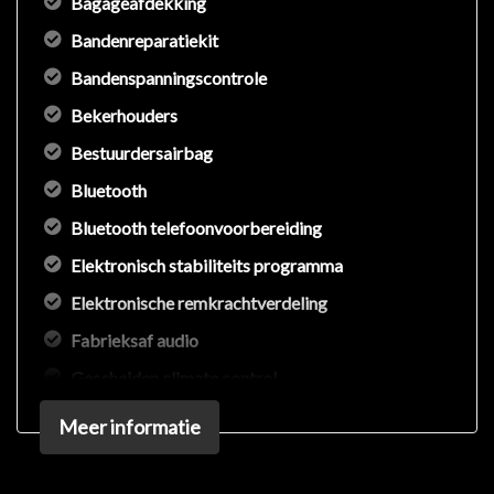
Bagageafdekking
Bandenreparatiekit
Bandenspanningscontrole
Bekerhouders
Bestuurdersairbag
Bluetooth
Bluetooth telefoonvoorbereiding
Elektronisch stabiliteits programma
Elektronische remkrachtverdeling
Fabrieksaf audio
Gescheiden climate control
Hoofd airbag(s) voor
Meer informatie
In hoogte verstelbare koplampen
In hoogte verstelbare voorstoelen