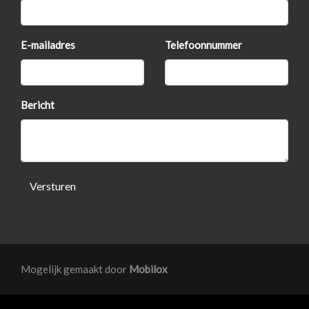
Exterieur
Achterruitwisser
E-mailadres
Telefoonnummer
Bi-xenon koplampen
Buitenspiegels elektrisch inklapbaar
Buitenspiegels elektrisch verstelbaar
Bericht
Centrale vergrendeling met afstandsbediening
Dakrails
Dakspoiler
Versturen
Dimlichten automatisch
Dimlichten automatisch en regensensor
Koplampreiniging
Lichtmetalen velgen 17"
Mogelijk gemaakt door
Mobilox
Mistlampen voor