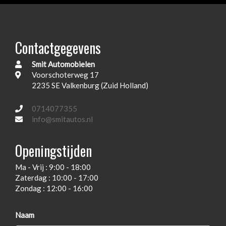
Passagiersairbag
Pianolak interieurlijsten
Contactgegevens
Sportstuur leder
Smit Automobielen
Sportstuurwiel
Voorschoterweg 17
Spraakbesturing
2235 SE Valkenburg (Zuid Holland)
Start/stopsysteem
0714077355
Surround sound system
info@smitautos.nl
Titangrijs interieurlijsten
Openingstijden
Usb-aansluiting
Ma - Vrij : 9:00 - 18:00
Xenon verlichting
Zaterdag : 10:00 - 17:00
Zetelbekleding stof / proluxe stof
Zondag : 12:00 - 16:00
Zij airbag(s) voor
Naam