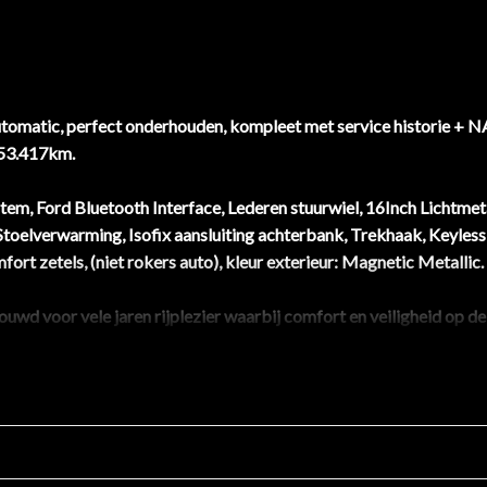
omatic, perfect onderhouden, kompleet met service historie + N
153.417km.
tem, Ford Bluetooth Interface, Lederen stuurwiel, 16Inch Lichtmet
, Stoelverwarming, Isofix aansluiting achterbank, Trekhaak, Keyless
fort zetels, (niet rokers auto), kleur exterieur: Magnetic Metallic.
wd voor vele jaren rijplezier waarbij comfort en veiligheid op de 
htige motor met de automatische transmissie geeft deze B-Max uit
, buitenspiegelpakket, metallic lak en verwarmde ruitensproeiers.
n op het stuur. Natuurlijk is er ook automatische airconditioning
. Tal van sensoren helpen u om de omgeving in de gaten te houden. 
eersensoren die u helpen om veilig en schadevrij in te parkeren. Er