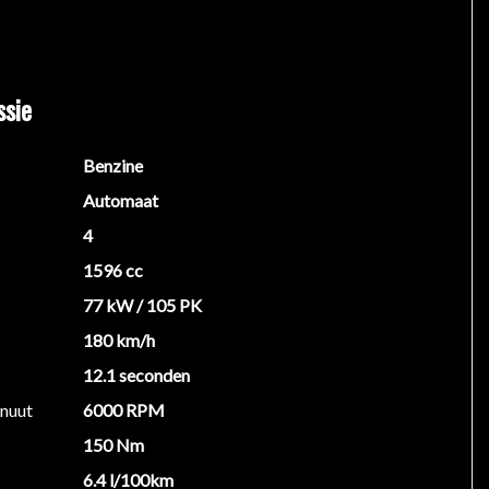
ter en een verwarmd voorruit.
elheid lucht in de banden. Bij drukverlies in een
ssie
Easy Access Door System) ideaal voor smalle
en ruimere en hoge instap.
Benzine
ties en maximaal comfort.
Automaat
4
1596 cc
77 kW / 105 PK
180 km/h
12.1 seconden
inuut
6000 RPM
en rechten worden ontleend aan de verstrekte
150 Nm
 belangrijk zijn en je beslissing zouden kunnen
6.4 l/100km