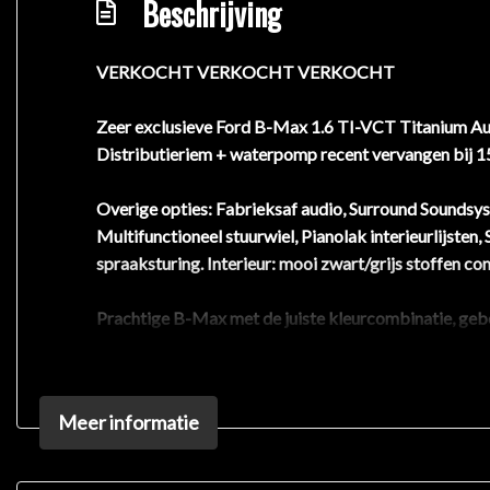
Beschrijving
VERKOCHT VERKOCHT VERKOCHT
Zeer exclusieve Ford B-Max 1.6 TI-VCT Titanium Aut
Distributieriem + waterpomp recent vervangen bij 
Overige opties: Fabrieksaf audio, Surround Soundsys
Multifunctioneel stuurwiel, Pianolak interieurlijsten
spraaksturing. Interieur: mooi zwart/grijs stoffen com
Prachtige B-Max met de juiste kleurcombinatie, gebou
Het is een dealeronderhouden auto uit 2016. De krac
met: 16 inch lichtmetalen velgen, warmte werend glas
Meer informatie
Het premium audiosysteem bedient u veilig met knoppe
alleen gericht op comfort, maar ook op uw veiligheid
eraan hoeft te denken. En dan zijn er ook nog de park