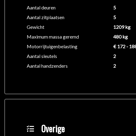
Aantal deuren
5
Aantal zitplaatsen
5
Gewicht
1209 kg
Maximum massa geremd
480 kg
Motorrijtuigenbelasting
€ 172 - 18
Aantal sleutels
2
Aantal handzenders
2
Overige