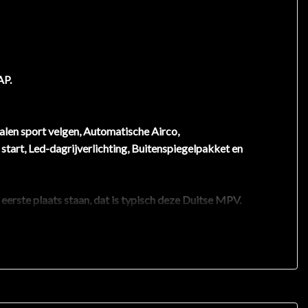
AP.
alen sport velgen, Automatische Airco,
 start, Led-dagrijverlichting, Buitenspiegelpakket en
eerste plaats staan, dat is typisch deze Duitse MPV.
stekende prestaties. Verder is de Ford uitgerust
 aanwezig. Het luxe niveau in deze B-Max is niet
De regensensor zet de ruitenwissers aan zonder dat u
 is ook cruise control aan boord, om met een constant