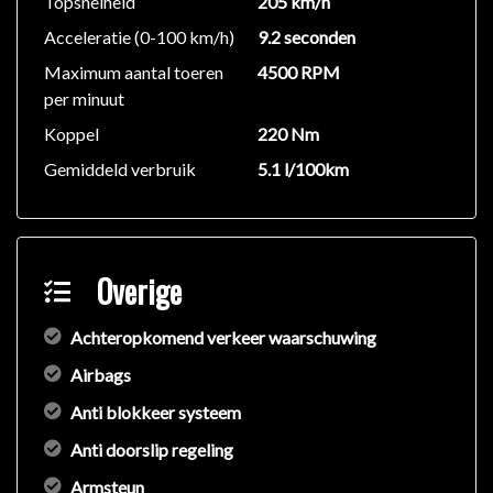
Topsnelheid
205 km/h
Acceleratie (0-100 km/h)
9.2 seconden
Maximum aantal toeren
4500 RPM
per minuut
Koppel
220 Nm
Gemiddeld verbruik
5.1 l/100km
Overige
Achteropkomend verkeer waarschuwing
Airbags
Anti blokkeer systeem
Anti doorslip regeling
Armsteun