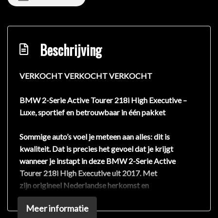
Beschrijving
VERKOCHT VERKOCHT VERKOCHT
BMW 2-Serie Active Tourer 218i High Executive –
Luxe, sportief en betrouwbaar in één pakket
Sommige auto’s voel je meteen aan alles: dit is
kwaliteit. Dat is precies het gevoel dat je krijgt
wanneer je instapt in deze BMW 2-Serie Active
Tourer 218i High Executive uit 2017. Met
zijn origineel Nederlandse herkomst en
een kilometerstand van 163.613 km, merk je direct
Meer informatie
dat deze auto met zorg is behandeld. Bovendien is