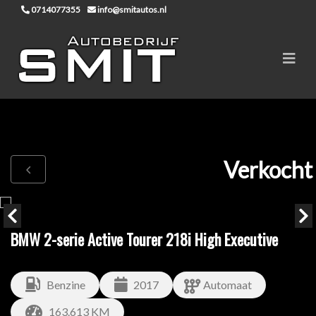
0714077355
info@smitautos.nl
Verkocht
BMW 2-serie Active Tourer 218i High Executive
Benzine
2017
Automaat
163.613 KM