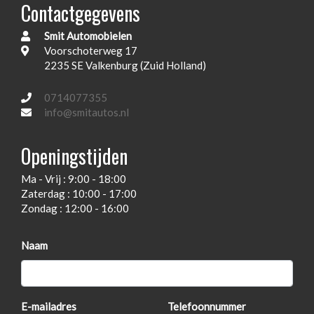
Contactgegevens
Hoofd airbag(s) achter
Smit Automobielen
Hoofd airbag(s) voor
Voorschoterweg 17
In hoogte verstelbare voorstoelen
2235 SE Valkenburg (Zuid Holland)
Keyless start
0714077355
Onderhoudsboekjes
info@smitautos.nl
Onderhoudsboekjes aanwezig
Openingstijden
Parkeersensor
Ma - Vrij : 9:00 - 18:00
Passagiersairbag
Zaterdag : 10:00 - 17:00
Sportstuur leder
Zondag : 12:00 - 16:00
Start/stopsysteem
Naam
Usb-aansluiting
Voorruitverwarming
Xenon verlichting
E-mailadres
Telefoonnummer