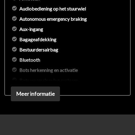
Audiobediening op het stuurwiel
Autonomous emergency braking
Aux-ingang
Bagageafdekking
Bestuurdersairbag
Bluetooth
Bots herkenning en activatie
Bots waarschuwing systeem
Brake assist system
Meer informatie
Connected services
Elektrisch bedienbare ramen voor en achter
Elektronisch sper differentieel
Elektronisch stabiliteits programma