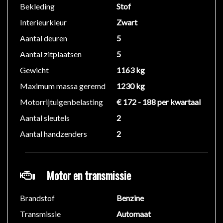
Bekleding
Stof
Technische gegevens:
Interieurkleur
Zwart
Motorinhoud: 999 cc
Aantal deuren
5
Aantal cilinders: 3
Vermogen: 77 kW (105 PK)
Aantal zitplaatsen
5
Topsnelheid: 200 km/u
Gewicht
1163 kg
Acceleratie (0-100): 12,7 s
Maximum massa geremd
1230 kg
Wielbasis: 266 cm
Ledig gewicht: 1.163 kg
Motorrijtuigenbelasting
€ 172 - 188 per kwartaal
Max. trekgewicht: 1.230 kg (ongeremd 610 kg)
Aantal sleutels
2
Emissiecode: 6
Aantal handzenders
2
Functionaliteit:
Aantal zitplaatsen: 5
Motor en transmissie
Financiële gegevens:
Brandstof
Benzine
Motorrijtuigenbelasting: € 171 per kwartaal
BTW/Marge: Marge (Bedrijven kunnen geen BTW
Transmissie
Automaat