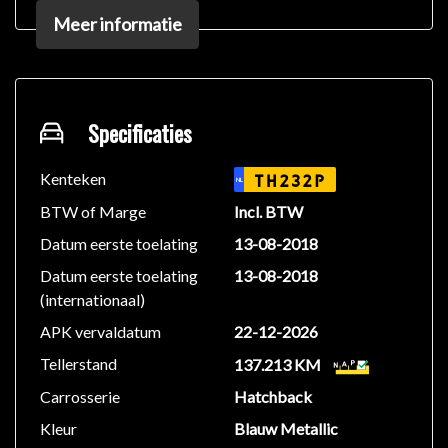
Bluetooth
Meer informatie
Dimlichten automatisch
Easy Life Pack
Eco Mode
Isofix bevestiging voor kinderzitjes
Metaalkleur
Specificaties
Regensensor
Rokersvrije auto
Kenteken
TH232P
NL
Start & Stop systeem
BTW of Marge
Incl. BTW
Datum eerste toelating
13-08-2018
Algemene gegevens:
Datum eerste toelating
13-08-2018
Tellerstand: 137.213 km
(internationaal)
Carrosserievorm: Hatchback
Aantal deuren: 5
APK vervaldatum
22-12-2026
Brandstofsoort: Benzine
Tellerstand
137.213 KM
Bouwjaar: augustus 2018
Carrosserie
Hatchback
Transmissie: Automaat
Onderhoudsboekjes: Aanwezig (dealer onderhouden)
Kleur
Blauw Metallic