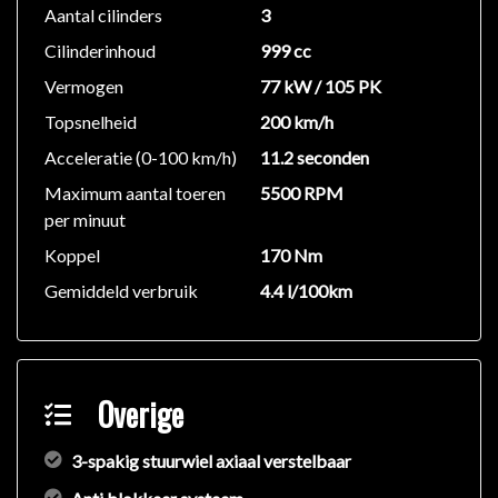
terugvorderen van de belasting)
Aantal cilinders
3
Oorspronkelijke cataloguswaarde: € 24.771
Cilinderinhoud
999 cc
Vermogen
77 kW / 105 PK
Exterieur:
Buitenspiegels elektrisch verstel- en verwarmbaar
Topsnelheid
200 km/h
Chroom delen exterieur
Acceleratie (0-100 km/h)
11.2 seconden
Dimlichten automatisch
Maximum aantal toeren
5500 RPM
Elektronische remkrachtverdeling
per minuut
Extra getint glas
Koppel
170 Nm
Grootlichtassistent
Lichtmetalen velgen 16"
Gemiddeld verbruik
4.4 l/100km
Mistlampen voor
Warmtewerende voorruit
Infotainment:
Overige
Bluetooth
Multimedia-voorbereiding
3-spakig stuurwiel axiaal verstelbaar
Spraakbediening