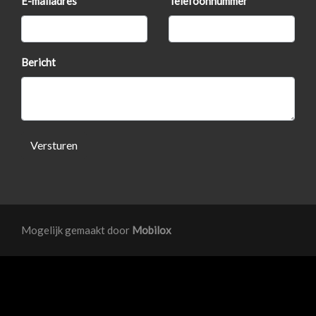
E-mailadres
Telefoonnummer
Interieur
Achterbank in delen neerklapbaar
Bericht
Airco
Electronic climate control
Elektrisch verstelb. bestuurdersstoel met
geheugen
Versturen
Elektrisch verstelbare stoel(en) met geheugen
Elektrische ramen voor en achter
Stuurbekrachtiging
Mogelijk gemaakt door
Mobilox
Voorstoelen verwarmd