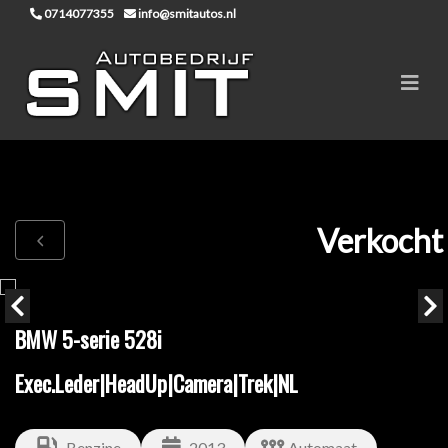
0714077355
info@smitautos.nl
Verkocht
BMW 5-serie 528i
Exec.Leder|HeadUp|Camera|Trek|NL
Benzine
2013
Automaat