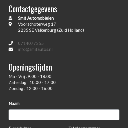
Usb-aansluiting
Contactgegevens
Xenon verlichting
Smit Automobielen
Zij airbag(s) voor
Voorschoterweg 17
Exterieur
2235 SE Valkenburg (Zuid Holland)
0714077355
Buitenspiegels elektrisch verstel- en verwarmbaar
info@smitautos.nl
Centrale vergrendeling met afstandsbediening
Openingstijden
Dimlichten automatisch
Elektrisch bedienbare achterklep
Ma - Vrij : 9:00 - 18:00
Zaterdag : 10:00 - 17:00
Getint glas
Zondag : 12:00 - 16:00
Lichtmetalen velgen 18"
Mistlampen voor
Naam
Panoramadak
Parkeersensor voor en achter