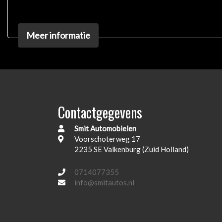
Infotainment
Meer informatie
Bluetooth
Multimedia-voorbereiding
Navigatiesysteem full map
Spraakbediening
Stuurwiel multifunctioneel
Contactgegevens
Interieur
Smit Automobielen
Voorschoterweg 17
Airco (automatisch)
2235 SE Valkenburg (Zuid Holland)
Armsteun voor
0714077355
Aluminium instaplijsten met BMW opschrift
info@smitautos.nl
Automaatbak
Binnenspiegel automatisch dimmend
Cruisecontrol