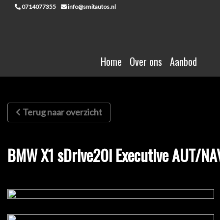
0714077355
info@smitautos.nl
Home
Over ons
Aanbod
Terug naar overzicht
BMW X1 sDrive20i Executive AUT/