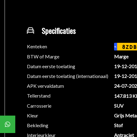
Isofix bevestiging voor kinderzitjes
Lichtmetalen velgen 17 inch
Metaalkleur
Specificaties
Middenarmsteun
Mistlampen voor
Navigatie
Kenteken
8ZDB
NL
Pack Cruising
BTW of Marge
Marge
Parkeersensoren
Datum eerste toelating
19-12-20
Regensensor
Rokersvrije auto
Datum eerste toelating (internationaal)
19-12-20
Voorstoelen in hoogte verstelbaar
APK vervaldatum
24-07-20
Tellerstand
147.813 
Algemene gegevens
Carrosserie
SUV
Carrosserievorm: SUV
Kleur
Grijs Metal
Aantal deuren: 5
Bekleding
Stof
Brandstofsoort: Benzine
Interieurkleur
Antraciet
Bouwjaar: december 2014