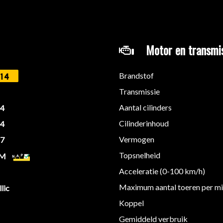
Motor en transmi
Brandstof
14
Transmissie
Aantal cilinders
14
Cilinderinhoud
14
Vermogen
27
Topsnelheid
KM
Acceleratie (0-100 km/h)
Maximum aantal toeren per m
lic
Koppel
Gemiddeld verbruik