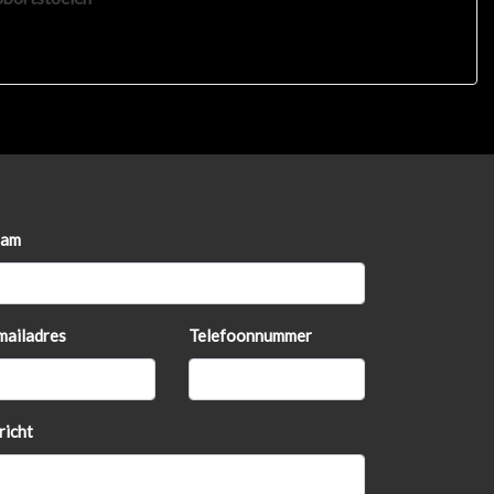
Sportstuur
Stuur leder
Voorstoelen in hoogte verstelbaar
am
mailadres
Telefoonnummer
richt