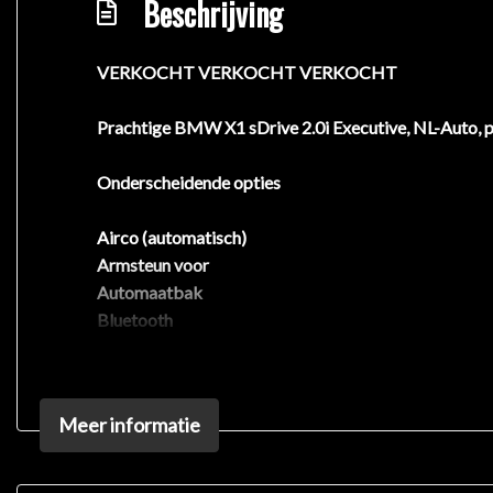
Beschrijving
VERKOCHT VERKOCHT VERKOCHT
Prachtige BMW X1 sDrive 2.0i Executive, NL-Auto, p
Onderscheidende opties
Airco (automatisch)
Armsteun voor
Automaatbak
Bluetooth
Buitenspiegels elektrisch verstel- en verwarmbaar
Derde remlicht
Dimlichten automatisch
Meer informatie
Easy Life Pack
Eco/Sport Mode
Elektrische ramen voor en achter