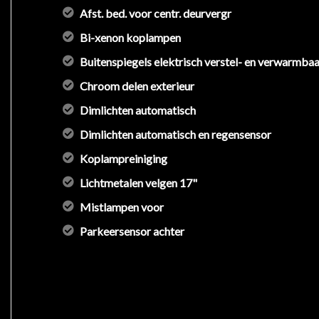
Afst. bed. voor centr. deurvergr
Financiële gegevens
Bi-xenon koplampen
Buitenspiegels elektrisch verstel- en verwarmbaa
Motorrijtuigenbelasting: € 250 per kwartaal
Chroom delen exterieur
BTW/Marge: Marge (Bedrijven kunnen geen BTW ter
Oorspronkelijke cataloguswaarde: € 46.192
Dimlichten automatisch
Dimlichten automatisch en regensensor
Exterieur
Koplampreiniging
Buitenspiegels inklapbaar
Lichtmetalen velgen 17"
Buitenspiegels elektrisch verstel- en verwarmbaar
Mistlampen voor
Chroom delen exterieur
Dimlichten automatisch
Parkeersensor achter
Elektronische remkrachtverdeling
Extra getint glas
Grootlichtassistent
Lichtmetalen velgen 17"
Warmtewerende voorruit