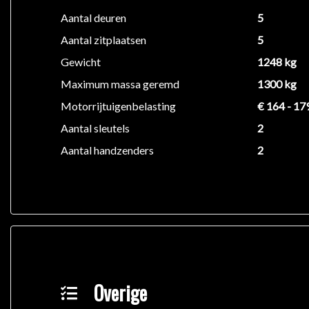
beïnvloeden. Neem contact op met de verkoper voor
Aantal deuren
5
Aantal zitplaatsen
5
Gewicht
1248 kg
Maximum massa geremd
1300 kg
Motorrijtuigenbelasting
€ 164 - 17
Aantal sleutels
2
Aantal handzenders
2
Overige