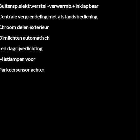
Buitensp.elektr.verstel -verwarmb.+inklapbaar
Centrale vergrendeling met afstandsbediening
Chroom delen exterieur
Dimlichten automatisch
Led dagrijverlichting
Mistlampen voor
Parkeersensor achter