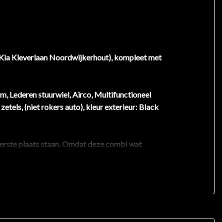
(Kia Kleverlaan Noordwijkerhout), kompleet met
, Lederen stuurwiel, Airco, Multifunctioneel
zetels, (niet rokers auto), kleur exterieur: Black
 eerste plaats staan. Omdat deze combi wat
 auto uit 2013. De krachtige motor met de
allic lak, instaplijsten, mooie set volwaardige
iveau in deze Kia is niet alleen gericht op comfort,
. Er is ook cruise control aan boord, om met een