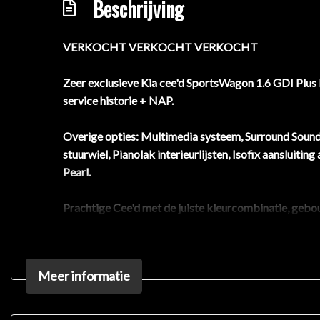
Beschrijving
VERKOCHT VERKOCHT VERKOCHT
Zeer exclusieve Kia cee'd SportsWagon 1.6 GDI Plus
service historie + NAP.
Overige opties: Multimedia systeem, Surround Sounds
stuurwiel, Pianolak interieurlijsten, Isofix aansluitin
Pearl.
Prachtige Cee'd met de juiste kleurcombinatie, gebou
compacter is, staat de cee'd Sportswagon bekend als
handgeschakelde transmissie geeft deze Kia uitstekende
Vredesteien 4 seizoen banden en verwarmde ruitensp
Meer informatie
Het premium audiosysteem en het navigatiesysteem met 
maar ook op uw veiligheid. En dan is er ook nog een ac