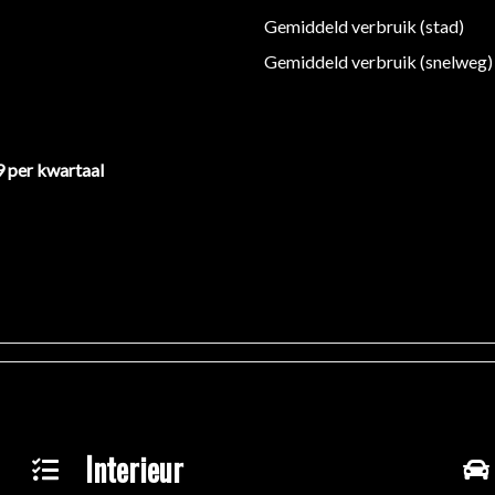
 aanvullende vragen.
Gemiddeld verbruik (stad)
Gemiddeld verbruik (snelweg)
9 per kwartaal
Interieur