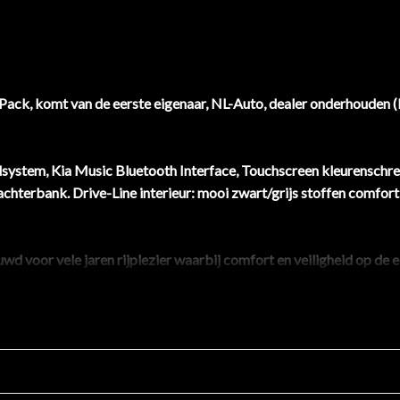
 Pack, komt van de eerste eigenaar, NL-Auto, dealer onderhouden 
ystem, Kia Music Bluetooth Interface, Touchscreen kleurenschrem
g achterbank. Drive-Line interieur: mooi zwart/grijs stoffen comfort 
wd voor vele jaren rijplezier waarbij comfort en veiligheid op de
 de sportievere, praktische combi. Het is een perfect onderhouden
 prestaties. Verder is de Kia uitgerust met: extra getint glas, met
roeiers.
harde schijf bedient u veilig met knoppen op het stuur. Het luxe n
hteruitrijcamera die u helpt om veilig en schadevrij in te parkeren