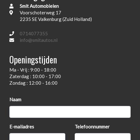
Smit Automobielen
Lederen sport stuurwiel
Voorschoterweg 17
Onderhoudsboekjes aanwezig
2235 SE Valkenburg (Zuid Holland)
Passagiersairbag
0714077355
Radio/cd
info@smitautos.nl
Usb-aansluiting
Openingstijden
Zij airbag(s) voor
Ma - Vrij : 9:00 - 18:00
Interieur
Zaterdag : 10:00 - 17:00
Zondag : 12:00 - 16:00
Achterbank in delen neerklapbaar
Airco
Naam
Bestuurdersstoel in hoogte verstelbaar
Elektrische ramen voor
E-mailadres
Telefoonnummer
Lederen/stof bekleding