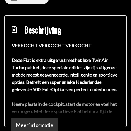
Beschrijving
VERKOCHT VERKOCHT VERKOCHT
Deze Fiat is extra uitgerust met het luxe TwinAir
Turbo pakket, deze speciale edities zijn rijk uitgerust
met de meest geavanceerde, intelligente en sportieve
opties. Betreft een super unieke Nederlandse
geleverde 500. Full-Options en perfect onderhouden.
Neem plaats in de cockpit, start de motor en voel het
vermogen. Met deze sportieve Fiat hebt u altijd de
controle, het bouwjaar is 2015. Natuurlijk behoren 16
Meer informatie
inch lichtmetalen velgen, sportonderstel, metallic lak,