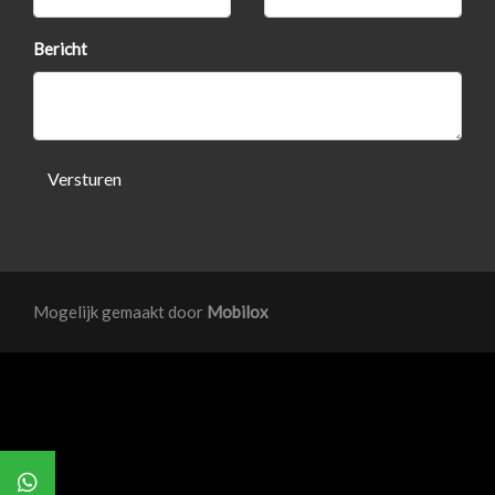
Sportstoelen
Sportstuur
Bericht
Stuur leder
Stuur verstelbaar
Stuurbekrachtiging
Versturen
Exterieur
Achterspoiler
Buitenspiegels elektrisch verstel- en verwarmbaar
Mogelijk gemaakt door
Mobilox
Buitenspiegels in carrosseriekleur
Centrale vergrendeling met afstandsbediening
Extra getint glas achter
Lichtmetalen velgen 16"
Mistlampen voor