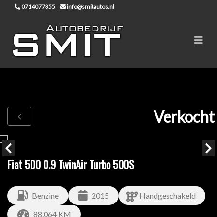
0714077355
info@smitautos.nl
Verkocht
Fiat 500 0.9 TwinAir Turbo 500S
Benzine
2015
Handgeschakeld
88.064 KM