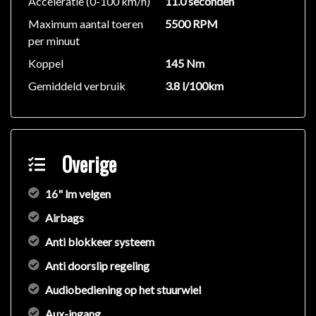
Acceleratie (0-100 km/h)
11.0 seconden
beslissing zouden kunnen beïnvloeden. Neem contact
Maximum aantal toeren
5500 RPM
op met de verkoper voor aanvullende vragen.
per minuut
Koppel
145 Nm
Gemiddeld verbruik
3.8 l/100km
Overige
16" lm velgen
Airbags
Anti blokkeer systeem
Anti doorslip regeling
Audiobediening op het stuurwiel
Aux-ingang