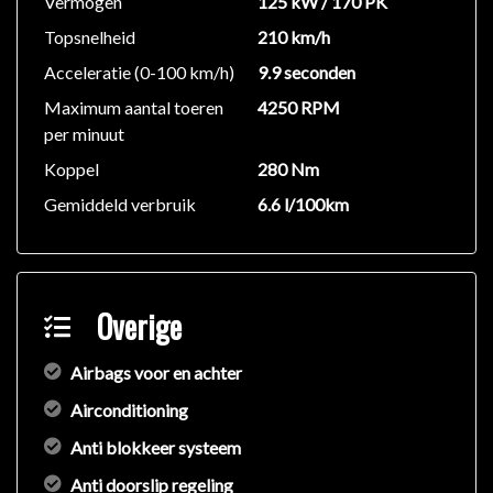
Vermogen
125 kW / 170 PK
terugvorderen van de belasting)
Topsnelheid
210 km/h
Oorspronkelijke cataloguswaarde: € 42.623
Acceleratie (0-100 km/h)
9.9 seconden
Exterieur:
Maximum aantal toeren
4250 RPM
Buitenspiegels elektrisch inklapbaar
per minuut
Buitenspiegels elektrisch verstel- en verwarmbaar
Koppel
280 Nm
Chroom delen exterieur
Gemiddeld verbruik
6.6 l/100km
Dimlichten automatisch
Elektronische remkrachtverdeling
Extra getint glas
Grootlichtassistent
Overige
Lichtmetalen velgen 17"
Mistlampen voor
Warmtewerende voorruit
Airbags voor en achter
Airconditioning
Infotainment:
Anti blokkeer systeem
Bluetooth
Multimedia-voorbereiding
Anti doorslip regeling