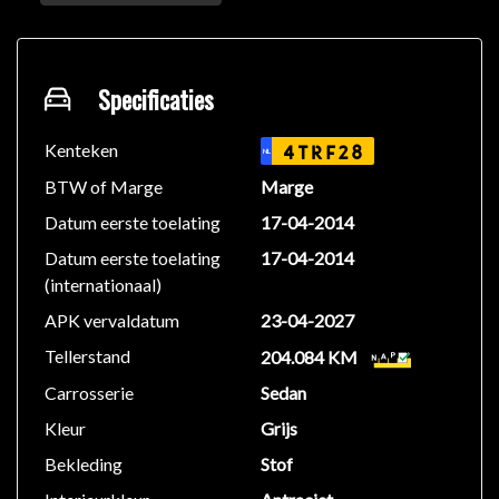
Eco Mode
Isofix bevestiging voor kinderzitjes
Metaalkleur
Regensensor
Specificaties
Rokersvrije auto
Start & Stop systeem
Kenteken
4TRF28
NL
Stoelverwarming voorstoelen
BTW of Marge
Marge
Voorstoelen verwarmd
Datum eerste toelating
17-04-2014
Verwarmde stuurwiel
Datum eerste toelating
17-04-2014
(internationaal)
Algemene gegevens:
Tellerstand: 154.859 km
APK vervaldatum
23-04-2027
Carrosserievorm: Sedan
Tellerstand
204.084 KM
Aantal deuren: 4
Carrosserie
Sedan
Brandstofsoort: Benzine
Bouwjaar: april 2014
Kleur
Grijs
Transmissie: Automaat
Bekleding
Stof
Onderhoudsboekjes: Aanwezig