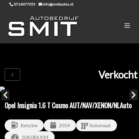
0714077355
info@smitautos.nl
Verkocht
Opel Insignia 1.6 T Cosmo AUT/NAV/XENON/NLAuto
Benzine
2014
Automaat
204.084 KM