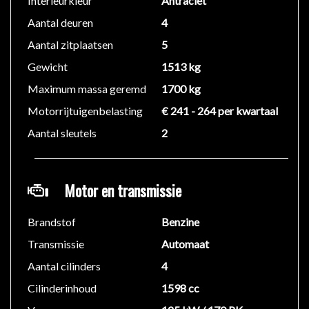
Interieurkleur
Antraciet
Aantal deuren
4
Technische gegevens:
Motorinhoud: 1.598 cc
Aantal zitplaatsen
5
Aantal cilinders: 4
Gewicht
1513 kg
Vermogen: 125 kW (170 PK)
Maximum massa geremd
1700 kg
Topsnelheid: 210 km/u
Acceleratie (0-100): 9,9 s
Motorrijtuigenbelasting
€ 241 - 264 per kwartaal
Wielbasis: 274 cm
Aantal sleutels
2
Ledig gewicht: 1.513 kg
Max. trekgewicht: 1.700 kg (ongeremd 750 kg)
Emissiecode: 5
Motor en transmissie
Functionaliteit:
Brandstof
Benzine
Aantal zitplaatsen: 5
Transmissie
Automaat
Financiële gegevens:
Aantal cilinders
4
Motorrijtuigenbelasting: € 268 per kwartaal
Cilinderinhoud
1598 cc
BTW/Marge: Marge (Bedrijven kunnen geen BTW