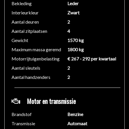
Sportstuur
Bekleding
Leder
Spraakbediening
Interieurkleur
Zwart
Stuurwiel multifunctioneel
Aantal deuren
2
Exterieur:
Aantal zitplaatsen
4
RZS19 inch lichtmetalen
Gewicht
1570 kg
Buitenspiegel(s) automatisch dimmend
Maximum massa geremd
1800 kg
249Buitenspiegel links en rechts verwarmd, elektrisch
instelbaar
Motorrijtuigenbelasting
€ 267 - 292 per kwartaal
Buitenspiegels elektrisch inklapbaar
Aantal sleutels
2
Buitenspiegels met verlichting
Aantal handzenders
2
900Chroompakket exterieur
875Ruitensproeierinstallatie
875Ruitensproeierinstallatie verwarmd
Motor en transmissie
611Verlichting: Uitstaplichten in de buitenspiegels
Zwarte dak
Brandstof
Benzine
Veiligheid:
Transmissie
Automaat