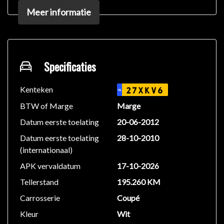
Luxe lederen bekleding
Meer informatie
Voorstoelen verwarmd
Achterbank in delen neerklapbaar
Aluminium interieur afwerking
Armsteun
275Bestuurdersstoel elektrisch verstelbaar
Specificaties
Bestuurdersstoel in hoogte verstelbaar
Gepolijste aluminium interieurlijsten
Kenteken
27XKV6
NL
U35Contactdoos: extra 12V-aansluiting
BTW of Marge
Marge
bagageruimte
Datum eerste toelating
20-06-2012
440Cruisecontrol
Datum eerste toelating
28-10-2010
Elektrisch verstelbare bestuurdersstoel
(internationaal)
Elektrisch verstelbare passagiersstoel
Hemel zwart bekleed
APK vervaldatum
17-10-2026
882Interieurdetectie
Tellerstand
195.260 KM
876Interieurverlichtingspakket
Carrosserie
Coupé
Lederen stuurwiel
840Privacy glas, zijruiten achter + achterruit
Kleur
Wit