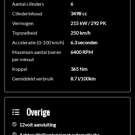
Autonomous Emergency Braking
Aantal cilinders
6
258Actieve remassistent
Cilinderinhoud
3498 cc
628Adaptieve grootlichtassistent plus
Vermogen
215 kW / 292 PK
Anti Blokkeer Systeem
Audio installatie premium
Topsnelheid
250 km/h
USB
Acceleratie (0-100 km/h)
6.3 seconden
Multi media voorbereiding
Maximum aantal toeren
6400 RPM
U10Automatische uitschakeling
per minuut
voorpassagiersairbag
Koppel
365 Nm
475Bandenspanningscontrolesysteem (RDK)
551Diefstal-/inbraakalarminstallatie (EDW)
Gemiddeld verbruik
8.7 l/100km
Elektronisch Stabiliteits Programma
Parkeer assistent
345Ruitenwisser met regensensor
817Sirene voor diefstal-/inbraakalarm
Overige
Dynamic Select
Vermoeidheids herkenning
12volt aansluiting
Attention Assist
Achteruitkijkspiegel met automatische