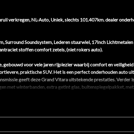
nruil verkregen, NL-Auto, Uniek, slechts 101.407km. dealer onderh
m, Surround Soundsystem, Lederen stuurwiel, 17Inch Lichtmetalen
ntraciet stoffen comfort zetels, (niet rokers auto).
, gebouwd voor vele jaren rijplezier waarbij comfort en veilighei
rtievere, praktische SUV. Het is een perfect onderhouden auto uit 
missie geeft deze Grand Vitara uitstekende prestaties. Verder is 
en met winterbanden, extra getint glas, buitenspiegelpakket, met
mee u meer ontspannen en zuiniger rijdt. Het bandenspanningscontr
isch een waarschuwing.
Grand Vitara Exclusive staat voor een zelfbewuste uitstraling, ui