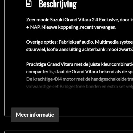
Beschrijving
Zeer mooie Suzuki Grand Vitara 2.4 Exclusive, door i
+ NAP. Nieuwe koppeling, recent vervangen.
Overige opties: Fabrieksaf audio, Multimedia systee
stuurwiel, Isofix aansluiting achterbank: mooi zwart/a
Prachtige Grand Vitara met de juiste kleurcombinatie
compacter is, staat de Grand Vitara bekend als de spo
De krachtige 4X4 motor met de handgeschakelde trans
volwaardige set Bridgestone banden en extra set velg
Natuurlijk is er ook cruise control aan boord, waar
banden. Bij drukverlies in een band krijgt u automat
Meer informatie
Beheers elke beweging, geniet van ieder moment. De 