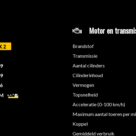
Motor en transmi
ok altijd bellen naar 06-24673335.
Brandstof
K2
Transmissie
ie in deze advertentie correct weer te geven. Er kunnen echter ge
Aantal cilinders
09
 deze informatie maar controleer altijd zelf de zaken welke voor jou
 aanvullende vragen.
Cilinderinhoud
09
Vermogen
26
Topsnelheid
KM
Acceleratie (0-100 km/h)
Maximum aantal toeren per m
Koppel
Gemiddeld verbruik