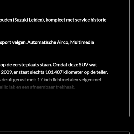
ouden (Suzuki Leiden), kompleet met service historie
 sport velgen, Automatische Airco, Multimedia
d op de eerste plaats staan. Omdat deze SUV wat
2009, er staat slechts 101.407 kilometer op de teller.
de uitgerust met: 17 inch lichtmetalen velgen met
allic lak en een afneembaar trekhaak.
olesysteem waakt over de hoeveelheid lucht in de
tstekende prestaties en maximaal comfort.