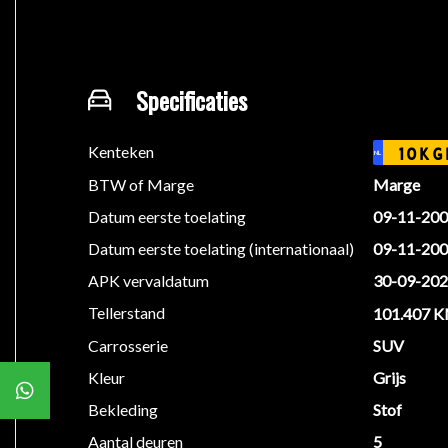
Inruil en financiering mogelijk.
Ook zondag geopend 12.00-16.00 uur.
Specificaties
Voor meer informatie kunt u buiten openingstijden o
Kenteken
10KG
NL
BTW of Marge
Marge
We hebben ons uiterste best gedaan om alle informat
Datum eerste toelating
09-11-20
informatie in de advertentie. Vertrouw niet alleen op
beïnvloeden. Neem contact op met de verkoper voor
Datum eerste toelating (internationaal)
09-11-20
APK vervaldatum
30-09-20
Tellerstand
101.407 
Carrosserie
SUV
Kleur
Grijs
Bekleding
Stof
Aantal deuren
5