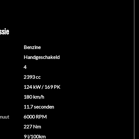
ssie
Benzine
Handgeschakeld
en rechten worden ontleend aan de verstrekte
4
 belangrijk zijn en je beslissing zouden kunnen
2393 cc
124 kW / 169 PK
180 km/h
11.7 seconden
inuut
6000 RPM
227 Nm
9 l/100km