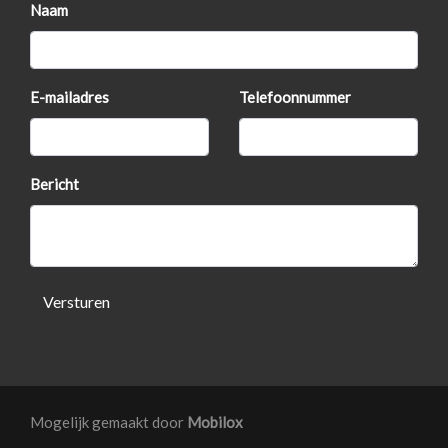
Naam
Lendesteunen
Metallic lak
Middenarmsteun
E-mailadres
Telefoonnummer
Mistlampen
Multi media systeem
Bericht
Passagiersairbag
Radio/cd
Ruitenwisser achter
Spraakbesturing
Versturen
Stof comfort pro luxe bekleding
Stuurwielverwarming
Surround sound systeem
Mogelijk gemaakt door
Mobilox
Touch screen kleurenscherm