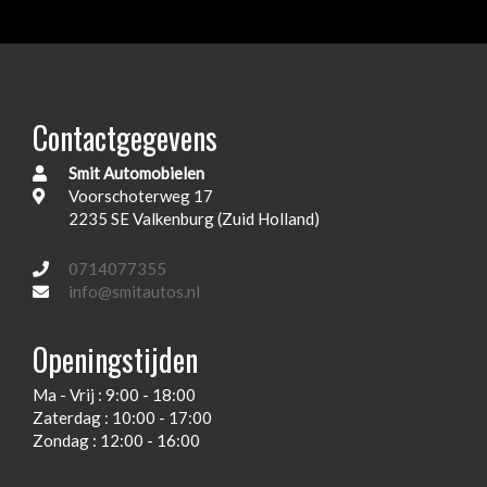
Buitenspiegelpakket
Centrale deurvergrendeling afstandbediend
Elektronisch stabiliteits programma
Contactgegevens
Fabrieksaf audio
Smit Automobielen
Full-map kleurenscherm
Voorschoterweg 17
Gordijnairbags achter
2235 SE Valkenburg (Zuid Holland)
Gordijnairbags voor
0714077355
Hoofd airbag(s) voor
info@smitautos.nl
In hoogte verstelbare koplampen
Openingstijden
In hoogte verstelbare voorstoelen
Ma - Vrij : 9:00 - 18:00
Inlegwerk, grijslak interieurlijsten
Zaterdag : 10:00 - 17:00
Keyless start/entry
Zondag : 12:00 - 16:00
Lederen sport stuurwiel