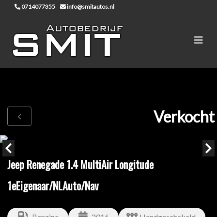
0714077355
info@smitautos.nl
Verkocht
Jeep Renegade 1.4 MultiAir Longitude
1eEigenaar/NLAuto/Nav
Benzine
2016
Handgeschakeld