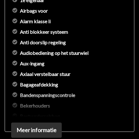
1e eigenaar
Airbags voor
Alarm klasse ii
Anti blokkeer systeem
Anti doorslip regeling
Audiobediening op het stuurwiel
Aux-ingang
Axiaal verstelbaar stuur
Bagageafdekking
Bandenspanningscontrole
Bekerhouders
Bestuurdersairbag
Bluetooth
Meer informatie
Bluetooth telefoonvoorbereiding