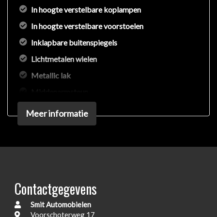
In hoogte verstelbare koplampen
In hoogte verstelbare voorstoelen
Inklapbare buitenspiegels
Lichtmetalen wielen
Metallic lak
Middenarmsteun
Mistlampen
Meer informatie
Radio/cd
Sideskirts
Zetelbekleding stof / proluxe stof
Exterieur
Contactgegevens
Metaalkleur
Smit Automobielen
Voorschoterweg 17
Trekhaak