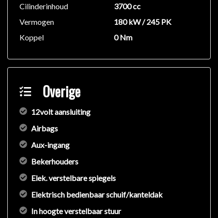
Cilinderinhoud
3700 cc
Vermogen
180 kW / 245 PK
Koppel
0 Nm
Overige
12volt aansluiting
Airbags
Aux-ingang
Bekerhouders
Elek. verstelbare spiegels
Elektrisch bedienbaar schuif/kanteldak
In hoogte verstelbaar stuur