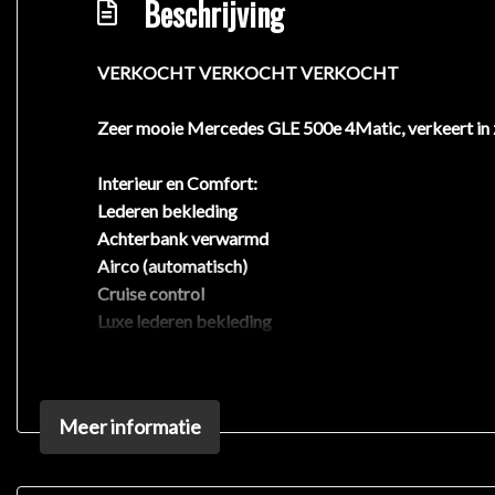
Beschrijving
VERKOCHT VERKOCHT VERKOCHT
Zeer mooie Mercedes GLE 500e 4Matic, verkeert in z
Interieur en Comfort:
Lederen bekleding
Achterbank verwarmd
Airco (automatisch)
Cruise control
Luxe lederen bekleding
Voorstoelen verwarmd
Achterbank in delen neerklapbaar
Aluminium interieur afwerking
Meer informatie
U88AMG-stuurwieltoetsen
Armsteun achter
580Automatische airconditioning THERMATIC