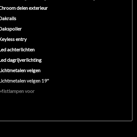
Chroom delen exterieur
Dakrails
Dakspoiler
Keyless entry
Led achterlichten
Led dagrijverlichting
Lichtmetalen velgen
Lichtmetalen velgen 19"
Mistlampen voor
Panoramadak
Warmtewerend glas