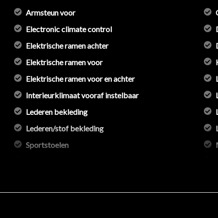
Armsteun voor
Electronic climate control
Elektrische ramen achter
Elektrische ramen voor
ag
Elektrische ramen voor en achter
Interieurklimaat vooraf instelbaar
Lederen bekleding
Lederen/stof bekleding
Sportstoelen
Sportstuur
Standkachel
Stuur leder
Stuurbekrachtiging snelheidsafhankelijk