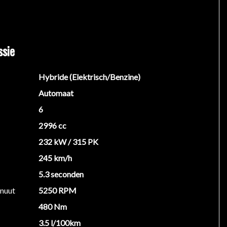
ssie
Hybride (Elektrisch/Benzine)
Automaat
6
2996 cc
232 kW / 315 PK
245 km/h
5.3 seconden
inuut
5250 RPM
480 Nm
3.5 l/100km