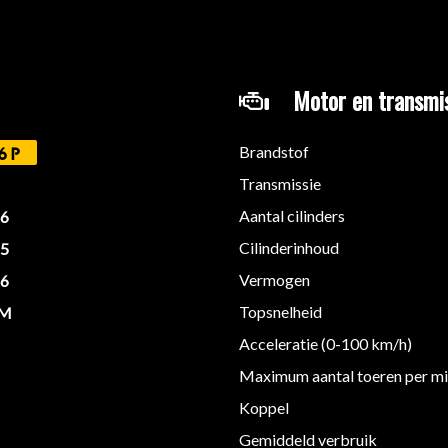
Motor en transmi
te
Brandstof
6P
Transmissie
Aantal cilinders
16
Cilinderinhoud
15
Vermogen
26
Topsnelheid
KM
Acceleratie (0-100 km/h)
Maximum aantal toeren per m
Koppel
Gemiddeld verbruik