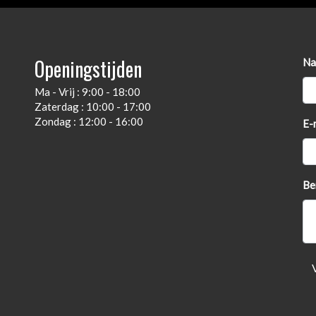
Voorstoel(en) elektrisch verstelbaar
Openingstijden
Na
Ma - Vrij : 9:00 - 18:00
Zaterdag : 10:00 - 17:00
Zondag : 12:00 - 16:00
E-
Be
telbare demping