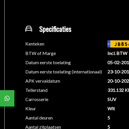
275Bestuurdersstoel elektrisch verstelbaar
Bestuurdersstoel in hoogte verstelbaar
Painolak interieurlijsten
Specificaties
U35Contactdoos: extra 12V-aansluiting bagageruim
440Cruisecontrol
Elektrisch bedienbare achterklep
Kenteken
JB85
NL
Elektrisch verstelbare bestuurdersstoel
BTW of Marge
Incl. BTW
Elektrisch verstelbare passagiersstoel
Datum eerste toelating
05-02-20
882Interieurdetectie
876Interieurverlichtingspakket
Datum eerste toelating (internationaal)
23-10-20
P17KEYLESS Start/GO-comfortpakket
APK vervaldatum
20-10-20
Lederen stuurwiel
Tellerstand
331.132 
840Privacy glas, zijruiten achter + achterruit
Hemel zwart bekleed
Carrosserie
SUV
Schakelmogelijkheid aan stuurwiel
Kleur
Wit
Sportstoelen
Aantal deuren
5
Sportstuur
Aantal zitplaatsen
5
Spraakbediening