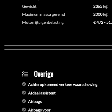
Stuurwiel multifunctioneel
Gewicht
2365 kg
Maximum massa geremd
2000 kg
Exterieur:
Motorrijtuigenbelasting
€ 472 - 51
RZS21 inch vijf-dubbelspaaks lichtmetalen AMG-ve
Elektrisch bedienbaar panoramadak
Lichtmetalen velgen 19"
Achterspoiler
Buitenspiegel(s) automatisch dimmend
249Buitenspiegel links en rechts verwarmd, elektrisc
Buitenspiegels elektrisch inklapbaar
Buitenspiegels met verlichting
Overige
900Chroompakket exterieur
875Ruitensproeierinstallatie
Achteropkomend verkeer waarschuwing
875Ruitensproeierinstallatie verwarmd
Ruitensproeiers verwarmbaar
Afdaal assistent
611Verlichting: Uitstaplichten in de buitenspiegels
Airbags
Airbags voor
Veiligheid: