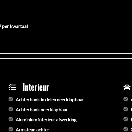
7 per kwartaal
lgen
h instelbaar
Interieur
Achterbank in delen neerklapbaar
Achterbank neerklapbaar
Aluminium interieur afwerking
Armsteun achter