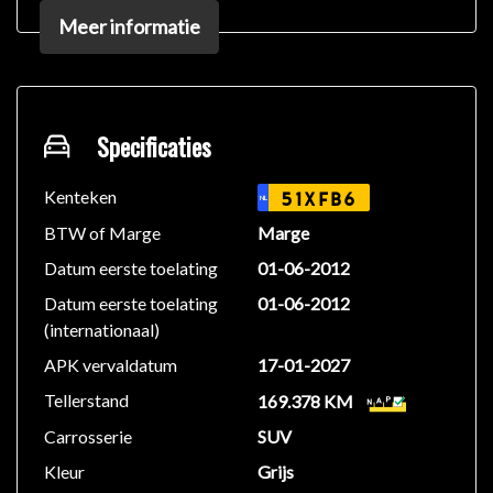
Armsteun voor
Meer informatie
Automaatbak
Bluetooth
Buitenspiegels elektrisch verstel- en verwarmbaar
Derde remlicht
Dimlichten automatisch
Specificaties
Easy Life Pack
Eco/Sport Mode
Kenteken
51XFB6
NL
Elektrische ramen voor en achter
BTW of Marge
Marge
Isofix bevestiging voor kinderzitjes
Datum eerste toelating
01-06-2012
Lichtmetalen velgen 17 inch
Datum eerste toelating
01-06-2012
Metaalkleur
(internationaal)
Middenarmsteun
Mistlampen voor
APK vervaldatum
17-01-2027
Navigatie
Tellerstand
169.378 KM
Pack Cruising
Carrosserie
SUV
Parkeersensoren
Regensensor
Kleur
Grijs