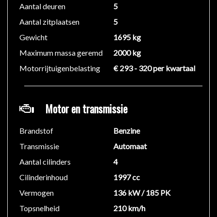
Rokersvrije auto
Aantal deuren
5
Start & Stop systeem
Aantal zitplaatsen
5
Voorstoelen in hoogte verstelbaar
Gewicht
1695 kg
Voorstoelen verwarmd
Maximum massa geremd
2000 kg
Algemene gegevens
Motorrijtuigenbelasting
€ 293 - 320 per kwartaal
Tellerstand: 169.378km
Carrosserievorm: SUV
Motor en transmissie
Aantal deuren: 5
Brandstofsoort: Benzine
Brandstof
Benzine
Bouwjaar: juni 2012
Transmissie
Automaat
Transmissie: Automaat
Kleur: Space Gray Metallic
Aantal cilinders
4
Cilinderinhoud
1997 cc
Technische gegevens
Vermogen
136 kW / 185 PK
Motorinhoud: 1.997 cc
Topsnelheid
210 km/h