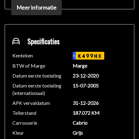
Hellingshoekdetectie, Electrisch verstelbaar
Meer informatie
stuurwiel, 17Inch Lichtmetalen velgen, Automatische
Airco, Titangrijs interieurlijsten, aluminium
instaplijsten met "Mercedes" opschrift,
comfort/sport stand en buitenspiegelpakket. Sport
interieur: mooi zwart/antraciet leder sport zetels,
Specificaties
(niet rokers auto), kleur exterieur: Diamond Silver
Metallic.
Kenteken
K499HX
NL
BTW of Marge
Marge
Prachtige SLK met de juiste kleurcombinatie,
Datum eerste toelating
23-12-2020
gebouwd voor vele jaren rijplezier waarbij comfort en
Datum eerste toelating
15-07-2005
veiligheid op de eerste plaats staan, dat is deze
(internationaal)
typisch Duitse Mercedes Cabriolet. Het is een goed
onderhouden auto uit 2005, er staat 187.072
APK vervaldatum
31-12-2026
kilometer op de teller. De krachtige motor geeft deze
Tellerstand
187.072 KM
Mercedes uitstekende prestaties. Verder is deze
Carrosserie
Cabrio
Mercedes uitgerust met: 17 inch lichtmetalen velgen,
sportonderstel, aluminium sportpedalen, warmte
Kleur
Grijs