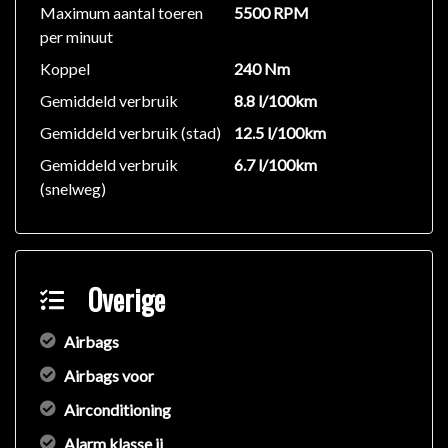
afstandsbediening.
Maximum aantal toeren
5500 RPM
per minuut
Het bandenspanningscontrolesysteem waakt over de
Koppel
240 Nm
hoeveelheid lucht in de banden. Bij drukverlies in een
Gemiddeld verbruik
8.8 l/100km
band krijgt u automatisch een waarschuwing.
Gemiddeld verbruik (stad)
12.5 l/100km
De Mercedes Cabriolet is voorzien van een
Gemiddeld verbruik
6.7 l/100km
'akoestische' kap, vervaardigd van materiaal met een
(snelweg)
zeer hoge dichtheid. Daardoor wordt het
geluidsniveau in de auto wanneer de kap is gesloten
teruggedrongen.
Overige
Deze SLK heeft 163 pk en 240 Nm. Het allesbehalve
kinderachtige 1.8 liter Kompressor blok weet best
Airbags
raad met de niet vederlichte Mercedes Cabriolet. De
Airbags voor
SLK Kompressor loopt prachtig, trekt gretig over 'n
breed toerengebied.
Airconditioning
Alarm klasse ii