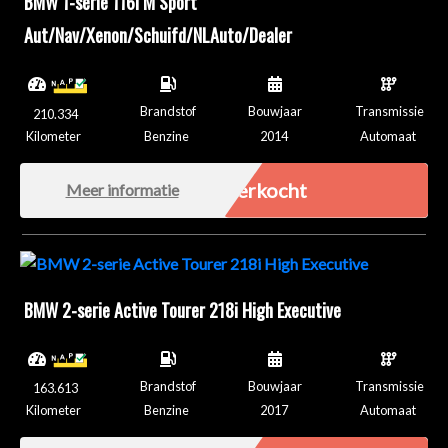
BMW 1-serie 116i M Sport
Aut/Nav/Xenon/Schuifd/NLAuto/Dealer
Brandstof
Bouwjaar
Transmissie
210.334
Kilometer
Benzine
2014
Automaat
Verkocht
Meer informatie
BMW 2-serie Active Tourer 218i High Executive
Brandstof
Bouwjaar
Transmissie
163.613
Kilometer
Benzine
2017
Automaat