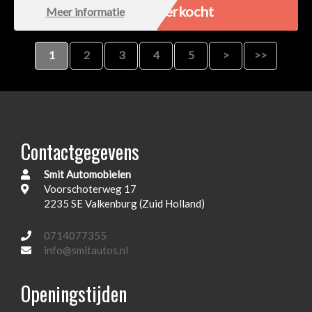
Verkocht
Meer informatie
1
2
3
4
5
>
>>
Contactgegevens
Smit Automobielen
Voorschoterweg 17
2235 SE Valkenburg (Zuid Holland)
0714077355
info@smitautos.nl
Openingstijden