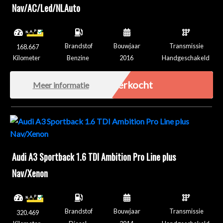
Nav/AC/Led/NLAuto
Brandstof
Bouwjaar
Transmissie
168.667
Kilometer
Benzine
2016
Handgeschakeld
Verkocht
Meer informatie
Audi A3 Sportback 1.6 TDI Ambition Pro Line plus
Nav/Xenon
Brandstof
Bouwjaar
Transmissie
320.469