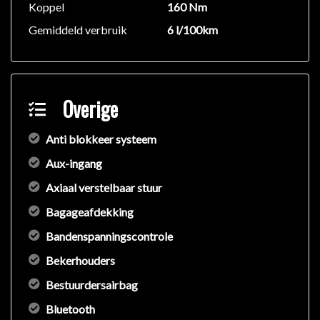
Koppel
160 Nm
op met de verkoper voor aanvullende vragen.
Gemiddeld verbruik
6 l/100km
Overige
Anti blokkeer systeem
Aux-ingang
Axiaal verstelbaar stuur
Bagageafdekking
Bandenspanningscontrole
Bekerhouders
Bestuurdersairbag
Bluetooth