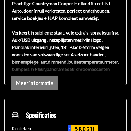
Prachtige Countryman Cooper Holland Street, NL-
Auto, door inruil verkregen, perfect onderhouden,
service boekjes + NAP kompleet aanwezig.
Verkeert in sublieme staat, vele extra's: spraaksturing,
Aux/USB uitgang, instaplijsten met Mini logo,
Pianolak interieurlijsten, 18'' Black-Storm velgen
voorzien van volwaardige set 4 seizoenbanden,
binnenspiegel aut.dimmend, buitentemperatuurmeter,
bumpers in kleur, panoramadak, chroomaccenten
(exterieur), chroom delen exterieur, cruise control
Meer informatie
(vanaf stuurwiel bedienbaar), dynamic stability
control, extra getint glas, fabrieksaf radio/cd mp3
geschikt, blue-tooth, start/stop systeem,
sportonderstel, voorstoel(en) in hoogte verstelbaar,
regensensor, sfeerverlichting verlichting, cuphouders,
Specificaties
ISOFIX aansluiting achterbank, velours vloermatten,
zwarte hemel, kleur exterieur: Light White, interieur:
Kenteken
5KDG11
NL