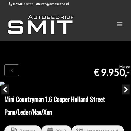
0714077355
info@smitautos.nl
Marge
€ 9.950,-
Mini Countryman 1.6 Cooper Holland Street
Pano/Leder/Nav/Xen
Benzine
2013
Handgeschakeld