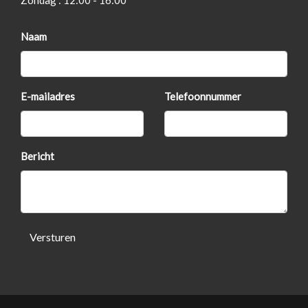
Zondag : 12:00 - 16:00
Passagiersstoel in hoogte verstelbaar
Naam
Sportstoelen
Sportstuur
Stuur leder
E-mailadres
Telefoonnummer
Exterieur
Achterruitwisser
Bericht
Bi-xenon koplampen
Buitenspiegels elektrisch verstelbaar
Centrale vergrendeling met afstandsbediening
Versturen
Dimlichten automatisch
Koplampen adaptief
Koplampreiniging