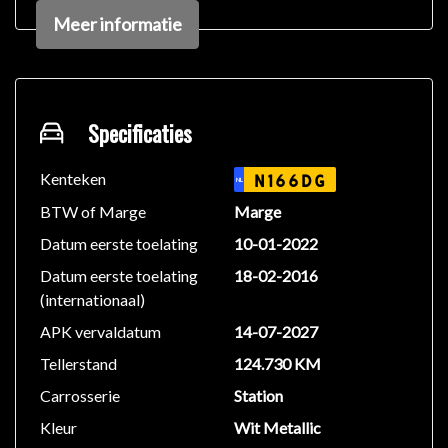
beslissing zouden kunnen beïnvloeden. Neem contact
Meer informatie
op met de verkoper voor aanvullende vragen.
Specificaties
Kenteken
N166DG
NL
BTW of Marge
Marge
Datum eerste toelating
10-01-2022
Datum eerste toelating
18-02-2016
(internationaal)
APK vervaldatum
14-07-2027
Tellerstand
124.730 KM
Carrosserie
Station
Kleur
Wit Metallic