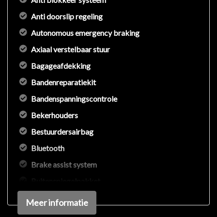
Anti doorslip regeling
Autonomous emergency braking
Axiaal verstelbaar stuur
Bagageafdekking
Bandenreparatiekit
Bandenspanningscontrole
Bekerhouders
Bestuurdersairbag
Bluetooth
Brake assist system
Buitenspiegelpakket
Connected services
Meer informatie
Elektronisch stabiliteits programma