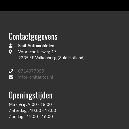
Extra getint glas achterruiten
Fabrieksaf audio
Full-map kleurenscherm
Contactgegevens
Hoofd airbag(s) achter
Smit Automobielen
Hoofd airbag(s) voor
Voorschoterweg 17
In hoogte verstelbare koplampen
2235 SE Valkenburg (Zuid Holland)
In hoogte verstelbare voorstoelen
0714077355
Inklapbare buitenspiegels
info@smitautos.nl
Knie airbag(s)
Openingstijden
Lederen sport stuurwiel
Ma - Vrij : 9:00 - 18:00
Lendesteunen
Zaterdag : 10:00 - 17:00
Multi media systeem
Zondag : 12:00 - 16:00
Passagiersairbag