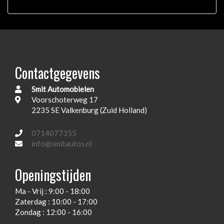
Glazen schuifdak
Koplampreiniging
Park distance control
Trekhaak
Contactgegevens
Interieur
Smit Automobielen
Bagage-scheidingsnet
Voorschoterweg 17
2235 SE Valkenburg (Zuid Holland)
Houtafwerking interieur
Lederen bekleding
0714077355
info@smitautos.nl
Stuur leder
Stuurbekrachtiging snelheidsafhankelijk
Openingstijden
Voorstoelen en achterbank verwarmd
Ma - Vrij : 9:00 - 18:00
Voorstoelen verwarmd
Zaterdag : 10:00 - 17:00
Zondag : 12:00 - 16:00