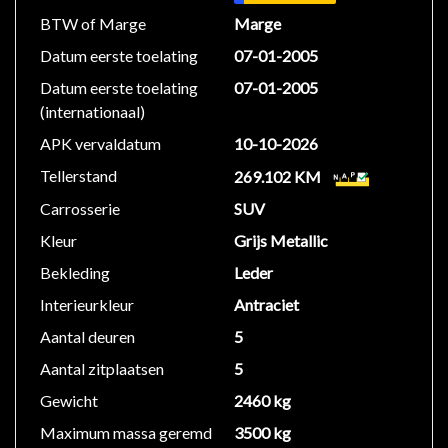
Black Design Pack velgen voorzien van een mooie set
BTW of Marge
Marge
All Season banden, Rode remcalipers, Sidebars
Datum eerste toelating
07-01-2005
(opstapje), Geluidsisolerend glas, Electrisch
Datum eerste toelating
07-01-2005
verstelbare / verwarmde stuurwiel, Verwarmde
(internationaal)
voorruit, kleur exterieur: Zambezi Silver, interieur:
mooi antracietgrijs leder comfort bekleding, (niet
APK vervaldatum
10-10-2026
rokers auto).
Tellerstand
269.102 KM
Carrosserie
SUV
Deze SUV van deze generatie hebben All Wheel
Drive; vierwielaandrijving die afhankelijk van de grip
Kleur
Grijs Metallic
het vermogen verdeelt over de voor- en achterwielen.
Bekleding
Leder
Deze Range Rover beschikt ook over een variabele
Interieurkleur
Antraciet
stuurbekrachtiging.
Aantal deuren
5
Inruil en financiering mogelijk. Youngtimer, extra
Aantal zitplaatsen
5
aantrekkelijk voor de zakelijke rijder.
Gewicht
2460 kg
Maximum massa geremd
3500 kg
Ook zondag geopend 12.00-16.00 uur.