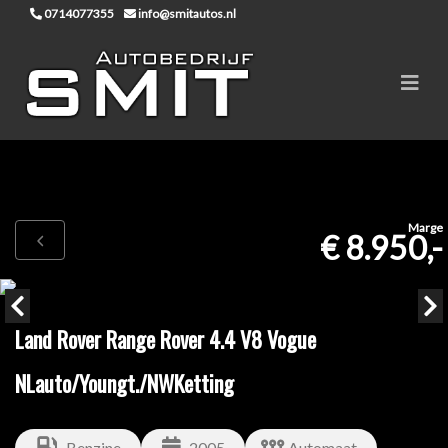
0714077355
info@smitautos.nl
Marge
€ 8.950,-
Land Rover Range Rover 4.4 V8 Vogue
NLauto/Youngt./NWKetting
Benzine
2005
Automaat