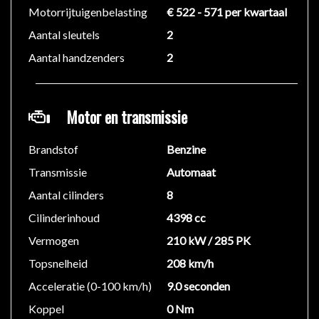
Motorrijtuigenbelasting
€ 522 - 571 per kwartaal
Voor meer informatie kunt u buiten openingstijden
Aantal sleutels
2
ook altijd bellen naar 06-24673335.
Aantal handzenders
2
We hebben ons uiterste best gedaan om alle
Motor en transmissie
informatie in deze advertentie correct weer te geven.
Er kunnen echter geen rechten worden ontleend aan
Brandstof
Benzine
de verstrekte informatie in de advertentie. Vertrouw
niet alleen op deze informatie maar controleer altijd
Transmissie
Automaat
zelf de zaken welke voor jou belangrijk zijn en je
Aantal cilinders
8
beslissing zouden kunnen beïnvloeden. Neem contact
Cilinderinhoud
4398 cc
op met de verkoper voor aanvullende vragen.
Vermogen
210 kW / 285 PK
Topsnelheid
208 km/h
Acceleratie (0-100 km/h)
9.0 seconden
Koppel
0 Nm