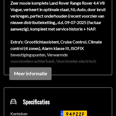
Zeer mooie komplete Land Rover Range Rover 4.4 V8
Vogue, verkeert in optimale staat, NL-Auto, door inruil
verkregen, perfect onderhouden (recent voorzien van
nieuwe distributieketting,, d.d. 09-07-2025 (factuur
aanwezig), kompleet met service historie + NAP.
Extra's: Grootlichtassistent, Cruise Control, Climate
control (4 zones), Alarm klasse III, ISOFIX
bevestigingspunten, Verwarmde
voorstoelen+achterbank, Voorstoelen electrisch
verstelbaar met geheugen functie, Spraaksturing,
Meer informatie
Bluetooth telefoonvoorbereiding, Bandenspanning
controle systeem, Audio installatie premium,
Navigatie professional full map, Audio surround
systeem harman/kardon logic7, USB/AUX, Telefoon
voorbereiding, Bi-xenon koplampen, Koplamp
Specificaties
sproeiers, Isofix bevestiging achter, Aluminium
Instaplijsten, Versnellingspook bekleed met leder, 20"
Kenteken
94PZZF
NL