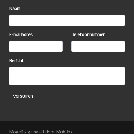
Bi-xenon koplampen
Naam
Buitenspiegels elektr. met geheugen
Buitenspiegels elektrisch inklapbaar
Buitenspiegels elektrisch verstel- en verwarmbaar
E-mailadres
Telefoonnummer
Centrale vergrendeling met afstandsbediening
Dimlichten automatisch
Bericht
Koplampreiniging
Lichtmetalen velgen 19"
Mistlampen voor
Panoramadak
Versturen
Parkeersensor achter
Parkeersensor voor
Interieur
Mogelijk gemaakt door
Mobilox