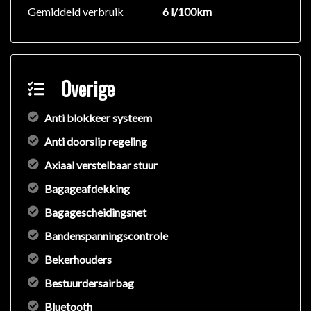
Gemiddeld verbruik
6 l/100km
beslissing zouden kunnen beïnvloeden. Neem contact
op met de verkoper voor aanvullende vragen.
Overige
Anti blokkeer systeem
Anti doorslip regeling
Axiaal verstelbaar stuur
Bagageafdekking
Bagagescheidingsnet
Bandenspanningscontrole
Bekerhouders
Bestuurdersairbag
Bluetooth