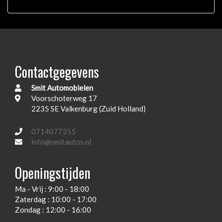
Passagiersairbag
Schakelpaddles
Spraakbesturing
Surround sound system
Contactgegevens
Titangrijs interieurlijsten
Smit Automobielen
Touch screen kleurenscherm
Voorschoterweg 17
2235 SE Valkenburg (Zuid Holland)
Usb-aansluiting
Xenon verlichting
0714077355
info@smitautos.nl
Zetelbekleding leder / proluxe
Zij airbag(s) voor
Openingstijden
Exterieur
Ma - Vrij : 9:00 - 18:00
Zaterdag : 10:00 - 17:00
Achterruitwisser
Zondag : 12:00 - 16:00