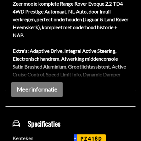
Zeer mooie komplete Range Rover Evoque 2.2 TD4
4WD Prestige Automaat, NL-Auto, door inruil
verkregen, perfect onderhouden (Jaguar & Land Rover
Heemskerk), kompleet met onderhoud historie +
NAP.
Extra's: Adaptive Drive, Integral Active Steering,
Electronisch handrem, Afwerking middenconsole
Satin Brushed Aluminium, Grootlichtassistent, Active
Cruise Control, Speed Limit Info, Dynamic Damper
Control, Dynamic Drive, Rijmodus systeem, Autohold,
Meer informatie
Climate control (2 zones), Alarm klasse III, ISOFIX
bevestigingspunten, Verwarmde voorstoelen,
Voorstoelen electrisch verstelbaar, Spraaksturing,
Bluetooth telefoon voorbereid, Bandenspanning
controle systeem, Navigatie professional full map +
Specificaties
hard disk, Stuurschakeling (flippers aan het stuurwiel),
Vast glazen Panoramadak, Led-dagrij verlichting,
Kenteken
PZ418D
NL