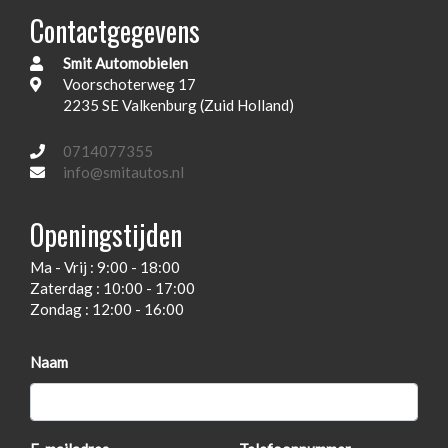
Contactgegevens
Achterbank in delen neerklapbaar
Airco
Smit Automobielen
Voorschoterweg 17
Armsteun voor
2235 SE Valkenburg (Zuid Holland)
Bestuurdersstoel in hoogte verstelbaar
0714077355
Elektrische ramen voor en achter
info@smitautos.nl
Middenarmsteun voor
Openingstijden
Passagiersstoel in hoogte verstelbaar
Stuur en versnellingspook (kunst)leder
Ma - Vrij : 9:00 - 18:00
Zaterdag : 10:00 - 17:00
Stuur verstelbaar
Zondag : 12:00 - 16:00
Stuurbekrachtiging
Exterieur
Naam
Afst. bed. voor centr. deurvergr
Buitenspiegels elektrisch verstel- en verwarmbaar