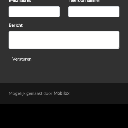
E-mailadres
Telefoonnummer
Centrale vergrendeling
Dakrails
Bericht
Extra getint glas achter
Lichtmetalen velgen 15"
Mistlampen voor
Versturen
Mogelijk gemaakt door
Mobilox