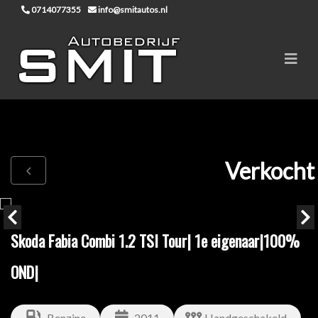
0714077355
info@smitautos.nl
Verkocht
Skoda Fabia Combi 1.2 TSI Tour| 1e eigenaar|100%
OND|
Benzine
2011
Handgeschakeld