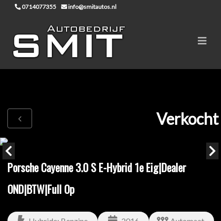
0714077355
info@smitautos.nl
Verkocht
Porsche Cayenne 3.0 S E-Hybrid 1e Eig|Dealer
OND|BTW|Full Op
Hybride: Benzine
2016
Automaat