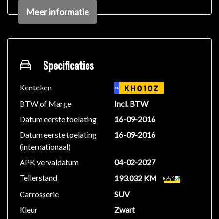
Er kunnen echter geen rechten worden ontleend aan
Meer informatie
de verstrekte informatie in de advertentie. Vertrouw
niet alleen op deze informatie maar controleer altijd
zelf de zaken welke voor jou belangrijk zijn en je
beslissing zouden kunnen beïnvloeden. Neem contact
op met de verkoper voor aanvullende vragen.
Specificaties
Kenteken
KH010Z
NL
BTW of Marge
Incl. BTW
Datum eerste toelating
16-09-2016
Datum eerste toelating
16-09-2016
(internationaal)
APK vervaldatum
04-02-2027
Tellerstand
193.032 KM
Carrosserie
SUV
Kleur
Zwart