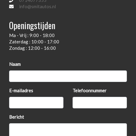
0714077355
Elektronische remkrachtverdeling
info@smitautos.nl
Gescheiden climate control
Openingstijden
Hoofd airbag(s) achter
Ma - Vrij : 9:00 - 18:00
Hoofd airbag(s) voor
Zaterdag : 10:00 - 17:00
In hoogte verstelbaar stuur
Zondag : 12:00 - 16:00
Luchtvering en automatische niveauregeling
Naam
Oliedrukmeter
Onderhoudsboekjes
Onderhoudsboekjes aanwezig
E-mailadres
Telefoonnummer
Oplaadmogelijkheid
Passagiersairbag
Bericht
Rondomzicht camera
Schakelpaddles