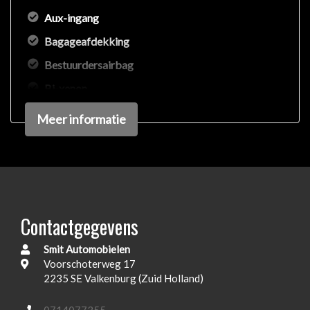
Aux-ingang
Bagageafdekking
Bestuurdersairbag
Bi-xenon
Bluetooth
Meer informatie
Circulatieverwarming
Climate control
Dealer onderhouden
Dodehoek detectie
Contactgegevens
Electrisch te openen achterklep
Smit Automobielen
Elektrisch handrem
Voorschoterweg 17
Elektrisch verstelbare voorstoelen
2235 SE Valkenburg (Zuid Holland)
Elektronisch stabiliteits programma