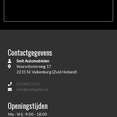
Hoofd airbag(s) achter
Hoofd airbag(s) voor
In hoogte verstelbare koplampen
In hoogte verstelbare voorstoelen
Isofix bevestigingspunten
Lendesteunen
Contactgegevens
Middenarmsteun voor en achter
Smit Automobielen
Multifunctioneel stuurwiel
Voorschoterweg 17
2235 SE Valkenburg (Zuid Holland)
Passagiersairbag
Ruitensproeiers verwarmbaar
0714077355
info@smitautos.nl
Ruitenwisser achter
Schakelpaddles
Openingstijden
Sportinterieur
Ma - Vrij : 9:00 - 18:00