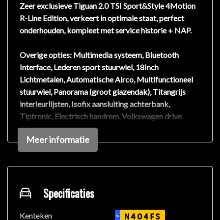
Zeer exclusieve Tiguan 2.0 TSI Sport&Style 4Motion
R-Line Edition, verkeert in optimale staat, perfect
onderhouden, kompleet met service historie + NAP.
Overige opties: Multimedia systeem, Bluetooth
Interface, Lederen sport stuurwiel, 18Inch
Lichtmetalen, Automatische Airco, Multifunctioneel
stuurwiel, Panorama (groot glazendak), Titangrijs
interieurlijsten, Isofix aansluiting achterbank,
Tiptronic, Electrisch handrem, Volkswagen drive
select-modus efficiency, Buitenspiegelpakket en
Meer informatie
Spraaksturing, mooi nougat bruin leder sport zetels,
(niet rokers auto), kleur exterieur: Titanium Beige
Metallic.
Prachtige Tiguan met de juiste kleurcombinatie,
Specificaties
gebouwd voor vele jaren rijplezier waarbij comfort en
veiligheid op de eerste plaats staan, dat is deze
Kenteken
N404FS
NL