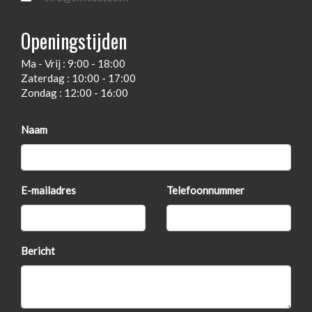
Gescheiden climate control
Openingstijden
Hoofd airbag(s) achter
Ma - Vrij : 9:00 - 18:00
Hoofd airbag(s) voor
Zaterdag : 10:00 - 17:00
In hoogte verstelbare koplampen
Zondag : 12:00 - 16:00
In hoogte verstelbare voorstoelen
Naam
Keyless start
Lederen sport stuurwiel
Lendesteunen
E-mailadres
Telefoonnummer
Oplaadmogelijkheid
Passagiersairbag
Bericht
Rijstrooksensor met correctie
Sportstuurwiel
Spraakbesturing