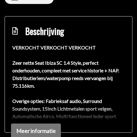
Beschrijving
VERKOCHT VERKOCHT VERKOCHT
Zeer nette Seat Ibiza SC 1.4 Style, perfect
onderhouden, compleet met service historie + NAP.
Distributieriem/waterpomp reeds vervangen bij
75.116km.
Overige opties: Fabrieksaf audio, Surround
Soundsystem, 15Inch Lichtmetalen sport velgen,
Automatische Airco, Multi functioneel leder sport
stuurwiel, Titangrijs interieurlijsten, Isofix aansluiting
Meer informatie
achterbank, Aluminium armaturen display, interieur: