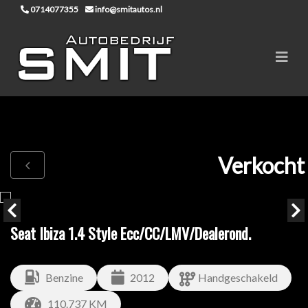
0714077355
info@smitautos.nl
Verkocht
Seat Ibiza 1.4 Style Ecc/CC/LMV/Dealerond.
Benzine
2012
Handgeschakeld
110.737 KM