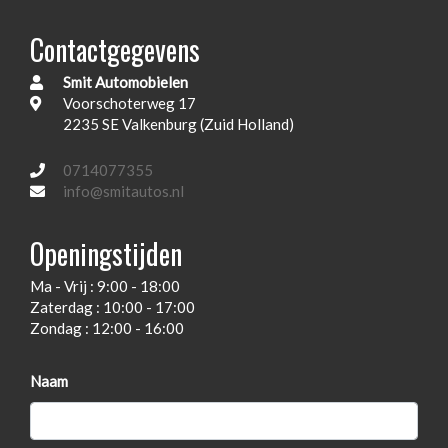
Achterbank in delen neerklapbaar
Contactgegevens
Airco
Armsteun voor
Smit Automobielen
Voorschoterweg 17
Buitentemperatuurmeter
2235 SE Valkenburg (Zuid Holland)
Elektrische ramen achter
0714077355
Elektrische ramen voor
info@smitautos.nl
Stuur en versnellingspook (kunst)leder
Openingstijden
Stuur verstelbaar
Stuurbekrachtiging
Ma - Vrij : 9:00 - 18:00
Zaterdag : 10:00 - 17:00
Voorstoelen in hoogte verstelbaar
Zondag : 12:00 - 16:00
Zonnescherm(en)
Exterieur
Naam
Buitensp.elektr.verstel -verwarmb.+inklapbaar