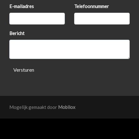
Buitenspiegels elektrisch verstel- en verwarmbaar
E-mailadres
Telefoonnummer
Buitenspiegels in carrosseriekleur
Bumpers in carrosseriekleur
Bericht
Centrale vergrendeling met afstandsbediening
Lichtmetalen velgen 15"
Mistlampen voor
Versturen
Mogelijk gemaakt door
Mobilox