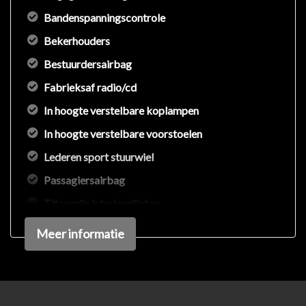
op met de verkoper voor aanvullende vragen.
Bandenspanningscontrole
Bekerhouders
Bestuurdersairbag
Fabrieksaf radio/cd
In hoogte verstelbare koplampen
In hoogte verstelbare voorstoelen
Lederen sport stuurwiel
Passagiersairbag
Titangrijs interieurlijsten
Zetelbekleding stof / proluxe stof
Meer informatie
Zij airbag(s) voor
Interieur